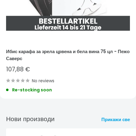
Ибис карафа за зрела црвена и бела вина 75 цл - Пежо
Саверс
Sale
107,88 €
price
No reviews
Re-stocking soon
Нови производи
Прикажи све