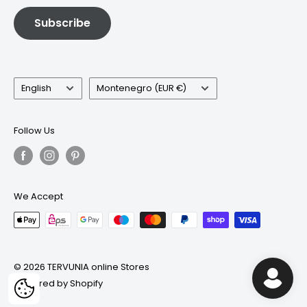
Subscribe
Language
Country/region
English
Montenegro (EUR €)
Follow Us
We Accept
© 2026 TERVUNIA online Stores
Powered by Shopify