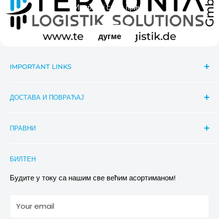
Испричај своју причу
дугме
IMPORTANT LINKS
Search
ДОСТАВА И ПОВРАЋАЈ
Contact
Важне информације о вестима
Праћење пошиљке
ПРАВНИ
Aktionsbeschreibung Rabatte
Услови достављања
Conditions of Participation
Захтеви за повраћај и замену
Политика приватности
БИЛТЕН
Images & references
Политика отказивања
Услови
Будите у току са нашим све већим асортиманом!
отисак
Your email
Информације о електричној и електронској опреми