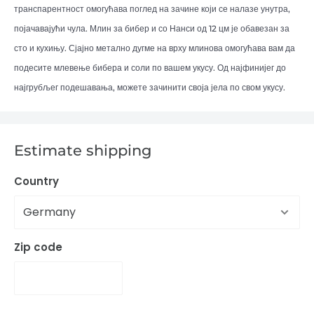
транспарентност омогућава поглед на зачине који се налазе унутра,
појачавајући чула. Млин за бибер и со Нанси од 12 цм је обавезан за
сто и кухињу. Сјајно метално дугме на врху млинова омогућава вам да
подесите млевење бибера и соли по вашем укусу. Од најфинијег до
најгрубљег подешавања, можете зачинити своја јела по свом укусу.
Estimate shipping
Country
Zip code