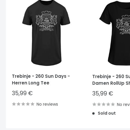
Trebinje - 260 Sun Days -
Trebinje - 260 S
Herren Long Tee
Damen RollUp Sh
Sale
35,99 €
Sale
35,99 €
price
price
No reviews
No rev
Sold out