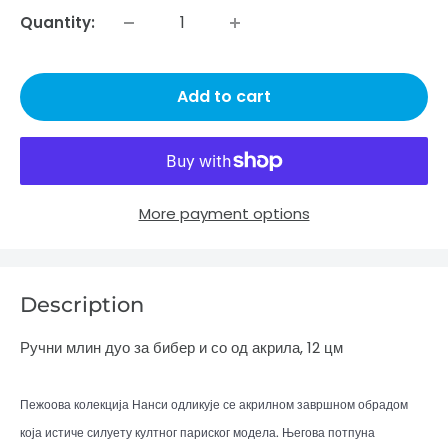
Quantity:
Add to cart
More payment options
Description
Ручни млин дуо за бибер и со од акрила, 12 цм
Пежоова колекција Нанси одликује се акрилном завршном обрадом
која истиче силуету култног париског модела. Његова потпуна