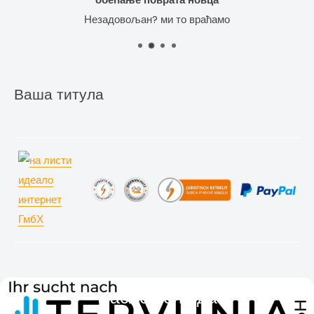
Незадовољан? ми то враћамо
Ваша титула
Наслов слајда