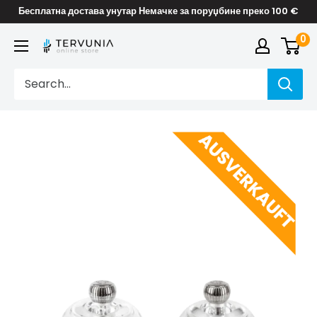
Skip
Бесплатна достава унутар Немачке за поруџбине преко 100 €
to
0
TERVUNIA
content
online
Stores