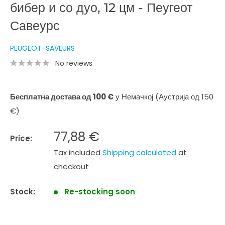
бибер и со дуо, 12 цм - Пеугеот
Савеурс
PEUGEOT-SAVEURS
No reviews
Бесплатна достава од 100 €
у Немачкој (Аустрија од 150
€)
Sale
77,88 €
Price:
price
Tax included
Shipping calculated
at
checkout
Stock:
Re-stocking soon