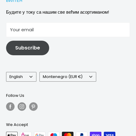
БИЛТЕН
Images & references
Политика отказивања
Услови
Будите у току са нашим све већим асортиманом!
отисак
Your email
Информације о електричној и електронској опреми
Subscribe
Language
Country/region
English
Montenegro (EUR €)
Follow Us
We Accept