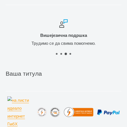
Вишејезична подршка
Трудимо се да свима помогнемо.
Ваша титула