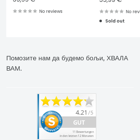
price
price
No reviews
No rev
Sold out
Помозите нам да будемо бољи, ХВАЛА
ВАМ.