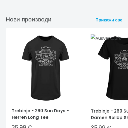
Нови производи
Прикажи све
Trebinje - 260 Sun Days -
Trebinje - 260 S
Herren Long Tee
Damen RollUp Sh
Sale
35,99 €
Sale
35,99 €