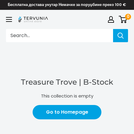
Skip
Бесплатна достава унутар Немачке за поруџбине преко 100 €
to
0
TERVUNIA
content
online
Stores
Treasure Trove | B-Stock
This collection is empty
Go to Homepage