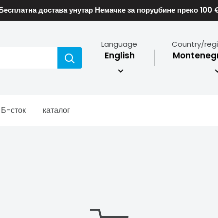
Бесплатна достава унутар Немачке за поруџбине преко 100 
Language
Country/reg
English
Montenegr
Б-сток
каталог