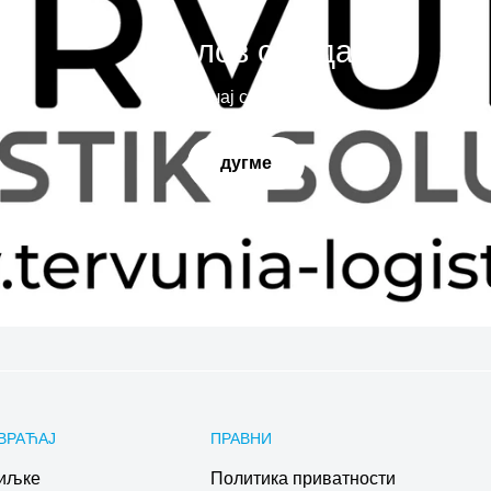
Наслов слајда
Испричај своју причу
дугме
ВРАЋАЈ
ПРАВНИ
иљке
Политика приватности