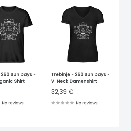
- 260 Sun Days -
Trebinje - 260 Sun Days -
Tr
ganic Shirt
V-Neck Damenshirt
He
Sale
S
32,39 €
3
price
p
No reviews
No reviews