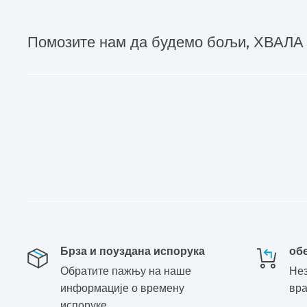
Помозите нам да будемо бољи, ХВАЛА
Брза и поуздана испорука
об
Обратите пажњу на наше
Нез
информације о времену
вр
испоруке