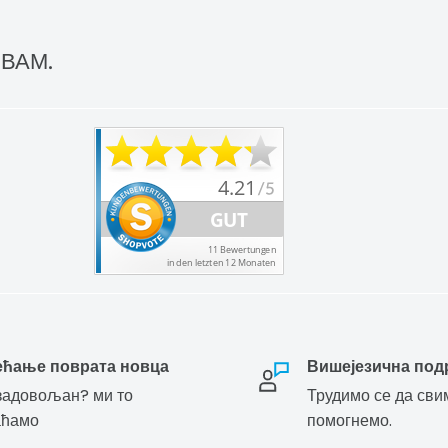
 ВАМ.
ећање поврата новца
Вишејезична под
адовољан? ми то
Трудимо се да сви
аћамо
помогнемо.