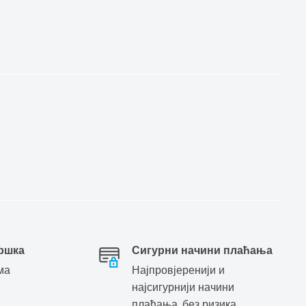
ршка
Сигурни начини плаћања
ма
Најпровјеренији и
најсигурнији начини
плаћања, без ризика.