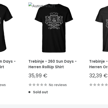
un Days -
Trebinje - 260 Sun Days -
Trebinje 
rt
Herren RollUp Shirt
Herren Or
Sale
Sale
35,99 €
32,39 €
price
price
iews
No reviews
Sold out