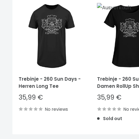
Trebinje - 260 Sun Days -
Trebinje - 260 S
Herren Long Tee
Damen RollUp Shi
Sale
Sale
35,99 €
35,99 €
price
price
No reviews
No rev
Sold out