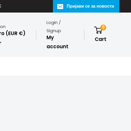
€
Пријави се за новости
Login /
ion
0
Signup
o (EUR €)
My
Cart
account