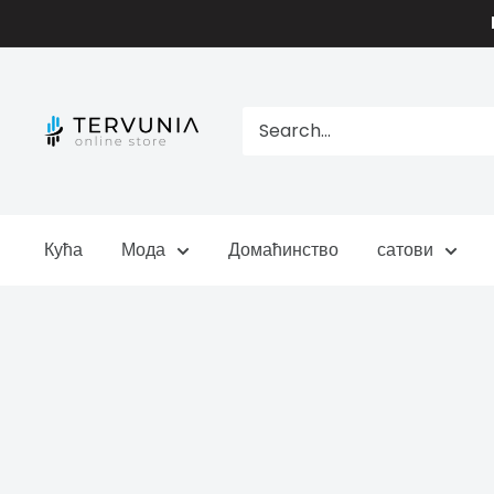
Skip
to
content
TERVUNIA
online
Stores
Кућа
Мода
Домаћинство
сатови