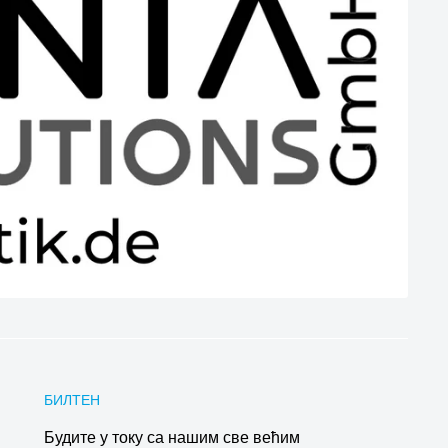
БИЛТЕН
Будите у току са нашим све већим