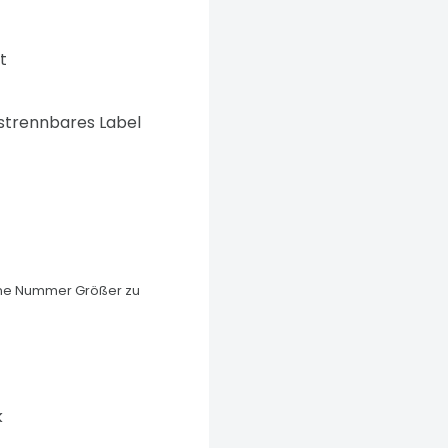
t
strennbares Label
 eine Nummer Größer zu
k