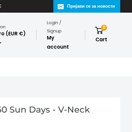
€
Пријави се за новости
Login /
ion
0
Signup
o (EUR €)
My
Cart
account
260 Sun Days - V-Neck