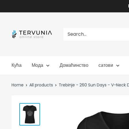
Skip
to
content
TERVUNIA
online
Stores
Кућа
Мода
Домаћинство
сатови
Home
All products
Trebinje - 260 Sun Days - V-Neck 