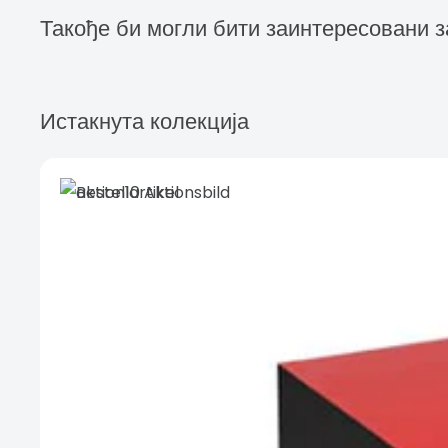
Такође би могли бити заинтересовани з
Истакнута колекција