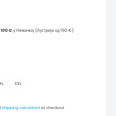
 100 €
у Немачкој (Аустрија од 150 €)
dence
t
nk
XL
XXL
€
d
Shipping calculated
at checkout