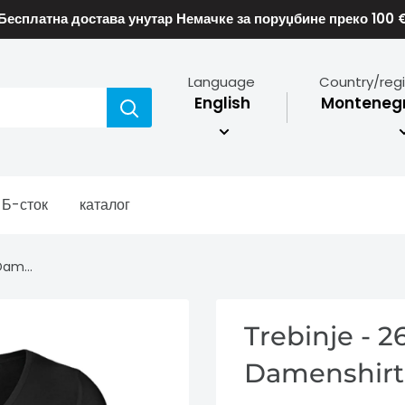
Бесплатна достава унутар Немачке за поруџбине преко 100 
Language
Country/reg
English
Montenegr
Б-сток
каталог
Dam...
Trebinje - 
Damenshirt