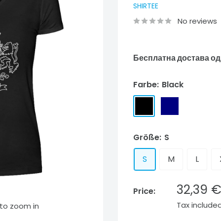
SHIRTEE
No reviews
Бесплатна достава од
Farbe:
Black
Black
Navy
Indepen
Ho
Red
Pi
Größe:
S
S
M
L
Sale
32,39 
Price:
price
Tax include
 to zoom in