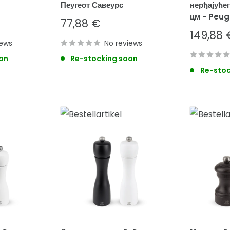
Пеугеот Савеурс
нерђајућег
цм - Peu
Sale
77,88 €
price
Sale
149,88 
iews
No reviews
price
on
Re-stocking soon
Re-stoc