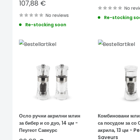
price
Sale
107,88 €
price
No rev
No reviews
Re-stocking so
Re-stocking soon
Осло ручни акрилни млин
Комбиновани млин
за бибер и со дуо, 14 цм -
са посудом за со 
Пеугеот Савеурс
акрила, 13 цм - P
Saveurs