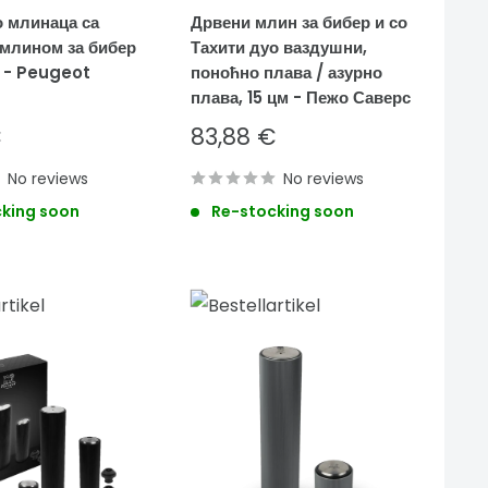
о млинаца са
Дрвени млин за бибер и со
млином за бибер
Тахити дуо ваздушни,
м - Peugeot
поноћно плава / азурно
плава, 15 цм - Пежо Саверс
Sale
€
83,88 €
price
No reviews
No reviews
king soon
Re-stocking soon