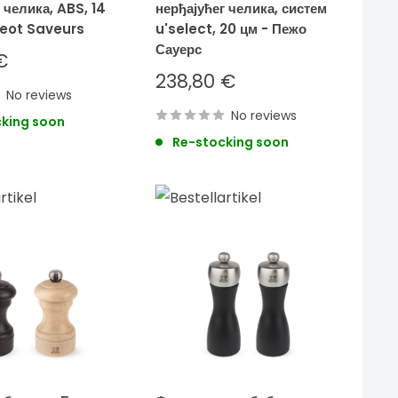
 челика, ABS, 14
нерђајућег челика, систем
geot Saveurs
u'select, 20 цм - Пежо
Сауерс
€
Sale
238,80 €
No reviews
price
No reviews
king soon
Re-stocking soon