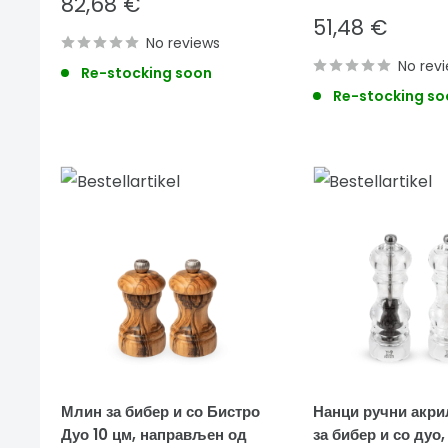
Sale
82,68 €
price
Sale
51,48 €
No reviews
price
No rev
Re-stocking soon
Re-stocking so
Млин за бибер и со Бистро
Нанци ручни акр
Дуо 10 цм, направљен од
за бибер и со дуо,