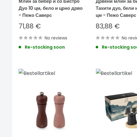
Млин за бибер и со Бистро
Дрвени млин за б
Дуо 10 цм, бело и црно дрво
Тахити дуо, бели и
- Пежо Саверс
цм - Пежо Саверс
Sale
Sale
71,88 €
83,88 €
price
price
No reviews
No rev
Re-stocking soon
Re-stocking so