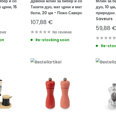
ибер и со
Дрвени млин за бибер и со
Млин за б
 црни, 15
Тахити дуо, мат црни и мат
дуо, 10 цм
бели, 20 цм - Пежо Саверс
природно 
Saveurs
Sale
107,88 €
price
Sale
59,88 
iews
No reviews
price
on
Re-stocking soon
Re-stoc