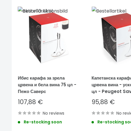
Ибис карафа за зрела
Капетанска караф
црвена и бела вина 75 цл -
црвена вина - уск
Пежо Саверс
цл - Peugeot Sa
Sale
Sale
107,88 €
95,88 €
price
price
No reviews
No rev
Re-stocking soon
Re-stocking so