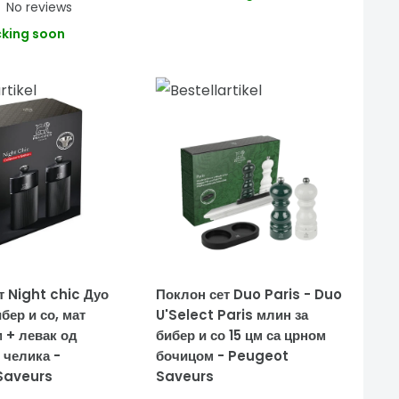
No reviews
king soon
т Night chic Дуо
Поклон сет Duo Paris - Duo
бер и со, мат
U'Select Paris млин за
м + левак од
бибер и со 15 цм са црном
 челика -
бочицом - Peugeot
Saveurs
Saveurs