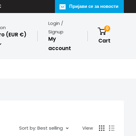
€
Пријави се за новости
Login /
ion
0
Signup
o (EUR €)
My
Cart
account
Sort by: Best selling
View