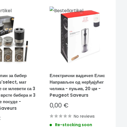
лин за бибер
Електрични вадичеп Елис
'select, мат
Направљен од нерђајућег
 се млевети са 3
челика - пуњив, 20 цм -
 врсте бибера и 3
Peugeot Saveurs
 посуде -
Sale
0,00 €
Saveurs
price
No reviews
€
Re-stocking soon