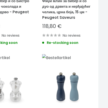
ибер и со Бистро
Фиџи млин за бибер и со
, чоколада и
дуо од дрвета и нерђајућег
дрво - Peugeot
челика, црна боја, 15 цм -
Peugeot Saveurs
Sale
€
118,80 €
price
No reviews
No reviews
king soon
Re-stocking soon