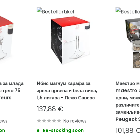
а за млада
Ибис магнум карафа за
Маестро м
о грло 75
зрела црвена и бела вина,
maestro u
veurs
1,5 литара - Пежо Саверс
црни, може
различите
Sale
137,88 €
заменљиве
price
Peugeot 
iews
No reviews
Sale
101,88 
on
Re-stocking soon
price