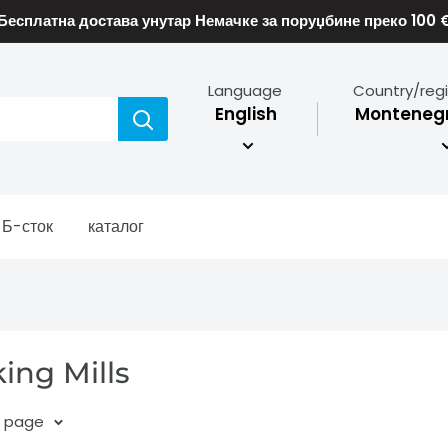
Бесплатна достава унутар Немачке за поруџбине преко 100 
Language
Country/reg
English
Montenegr
Б-сток
каталог
ing Mills
r page