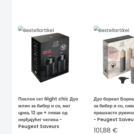
Поклон сет Night chic Дуо
Дуо бореал Боре
млин за бибер и со, мат
за бибер и со, сив
црна, 12 цм + левак од
прашкасто ружича
нерђајућег челика -
- Peugeot Saveu
Peugeot Saveurs
Sale
101,88 €