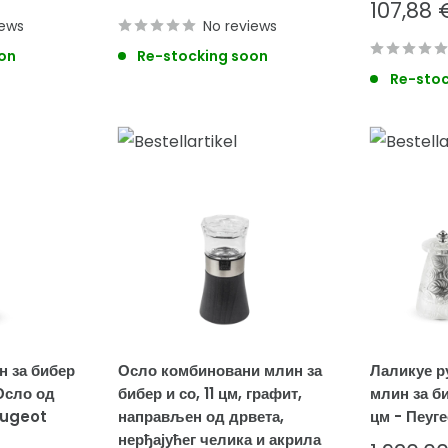
price
Sale
107,88 
iews
No reviews
price
on
Re-stocking soon
Re-stoc
 за бибер
Осло комбиновани млин за
Лаликуе р
Осло од
бибер и со, 11 цм, графит,
млин за би
eugeot
направљен од дрвета,
цм - Пеуг
нерђајућег челика и акрила