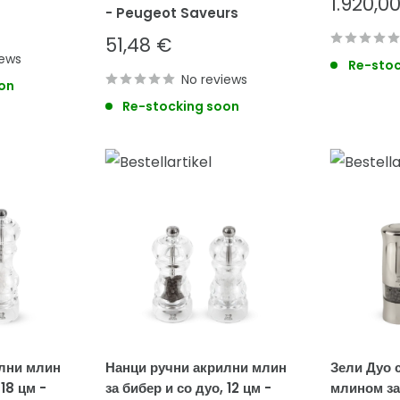
Sale
1.920,0
- Peugeot Saveurs
price
Sale
51,48 €
iews
price
Re-stoc
No reviews
on
Re-stocking soon
илни млин
Нанци ручни акрилни млин
Зели Дуо 
 18 цм -
за бибер и со дуо, 12 цм -
млином за