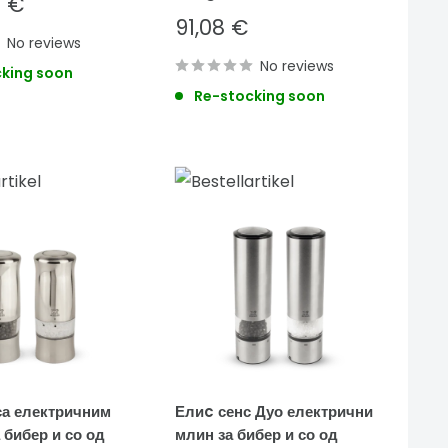
0 €
Sale
91,08 €
No reviews
price
No reviews
king soon
Re-stocking soon
са електричним
Елиc сенс Дуо електрични
 бибер и со од
млин за бибер и со од