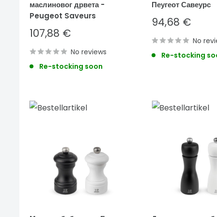
маслиновог дрвета -
Пеугеот Савеурс
Peugeot Saveurs
Sale
94,68 €
price
Sale
107,88 €
price
No rev
No reviews
Re-stocking so
Re-stocking soon