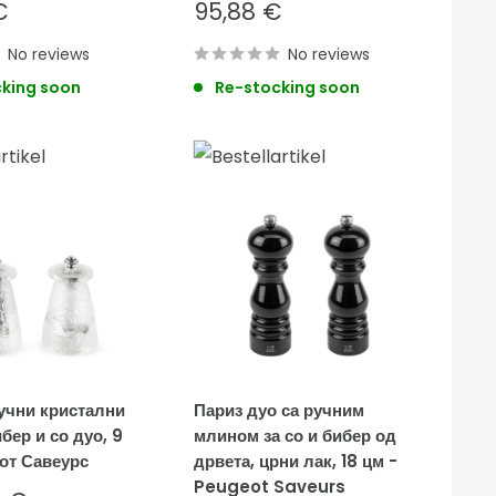
Sale
€
95,88 €
price
No reviews
No reviews
king soon
Re-stocking soon
учни кристални
Париз дуо са ручним
бер и со дуо, 9
млином за со и бибер од
еот Савеурс
дрвета, црни лак, 18 цм -
Peugeot Saveurs