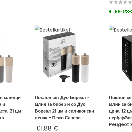
Re-stoc
ал млинци
Поклон сет Дуо Бореал -
Поклон се
а и
млин за бибер и со Дуо
млин за би
ста, 21 цм
Бореал 21 цм и силиконски
црна, 12 ц
rs
левак - Пежо Саверс
нерђајућег
Peugeot 
Sale
101,88 €