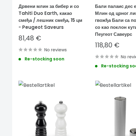
Дрвени млин за бибер и со
Бали палаис дес 
Tahiti Duo Earth, какао
Млин од црног ли
смеђа / лешник смеђа, 15 цм
гвожђа Бали са п
- Peugeot Saveurs
со као поклон кути
Пеугеот Савеурс
Sale
81,48 €
price
Sale
118,80 €
No reviews
price
No rev
Re-stocking soon
Re-stocking so