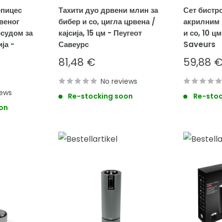
епицес
Тахити дуо дрвени млин за
Сет бистр
веног
бибер и со, цигла црвена /
акрилним 
осудом за
кајсија, 15 цм - Пеугеот
и со, 10 ц
ја -
Савеурс
Saveurs
Sale
Sale
81,48 €
59,88 
price
price
No reviews
iews
Re-stocking soon
Re-stoc
on