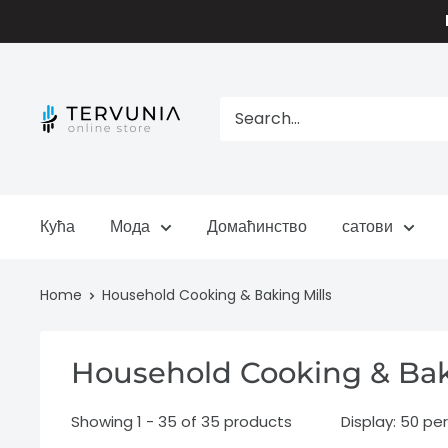
Skip
to
content
TERVUNIA
online
Stores
Кућа
Мода
Домаћинство
сатови
Home
Household Cooking & Baking Mills
Household Cooking & Bak
Showing 1 - 35 of 35 products
Display: 50 pe