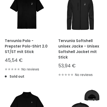
Tervunia Polo -
Tervunia Softshell
Prepster Polo-Shirt 2.0
unisex Jacke - Unisex
ST/ST mit Stick
Softshell Jacket mit
Stick
Sale
45,54 €
price
Sale
53,94 €
No reviews
price
No reviews
Sold out