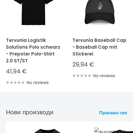
Tervunia Logistik
Tervunia Baseball Cap
Solutions Polo schwarz
- Baseball Cap mit
- Prepster Polo-Shirt
Stickerei
2.0 ST/ST
Sale
29,94 €
price
Sale
41,94 €
price
No reviews
No reviews
Нови производи
Прикажи све