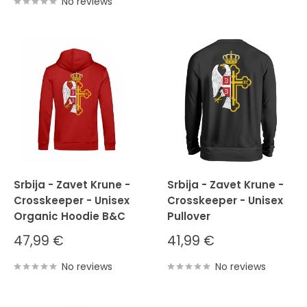
No reviews
Srbija - Zavet Krune -
Srbija - Zavet Krune -
Crosskeeper - Unisex
Crosskeeper - Unisex
Organic Hoodie B&C
Pullover
Sale
Sale
47,99 €
41,99 €
price
price
No reviews
No reviews