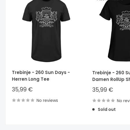
Trebinje - 260 Sun Days -
Trebinje - 260 S
Herren Long Tee
Damen RollUp Sh
Sale
35,99 €
Sale
35,99 €
price
price
No reviews
No rev
Sold out