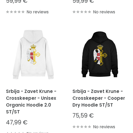
Sale
Sale
59,99 €
59,99 €
price
price
No reviews
No reviews
Srbija - Zavet Krune -
Srbija - Zavet Krune -
Crosskeeper - Unisex
Crosskeeper - Cooper
Organic Hoodie 2.0
Dry Hoodie ST/ST
ST/ST
Sale
75,59 €
price
Sale
47,99 €
price
No reviews