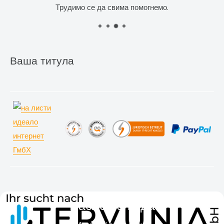
Трудимо се да свима помогнемо.
Н
Ваша титула
Наслов слајда