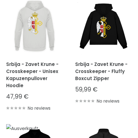
Srbija - Zavet Krune -
Srbija - Zavet Krune -
Crosskeeper - Unisex
Crosskeeper - Fluffy
Kapuzenpullover
Boxcut Zipper
Hoodie
Sale
59,99 €
price
Sale
47,99 €
price
No reviews
No reviews