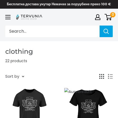
Skip
Бесплатна достава унутар Немачке за поруџбине преко 100 €
to
0
TERVUNIA
content
online
Stores
clothing
22 products
Sort by