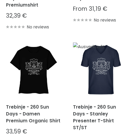
Premiumshirt
Sale
From
31,19 €
price
Sale
32,39 €
price
No reviews
No reviews
Trebinje - 260 Sun
Trebinje - 260 Sun
Days - Damen
Days - Stanley
Premium Organic Shirt
Presenter T-Shirt
ST/ST
Sale
33,59 €