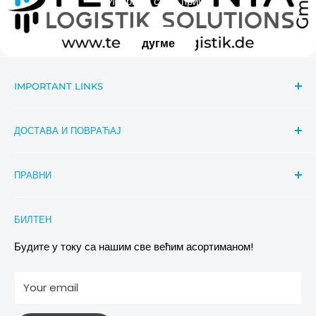
Испричај своју причу
дугме
IMPORTANT LINKS
Search
ДОСТАВА И ПОВРАЋАЈ
Contact
Важне информације о вестима
Праћење пошиљке
ПРАВНИ
Aktionsbeschreibung Rabatte
Услови достављања
Conditions of Participation
Захтеви за повраћај и замену
Политика приватности
БИЛТЕН
Images & references
Политика отказивања
Услови
Будите у току са нашим све већим асортиманом!
отисак
Your email
Информације о електричној и електронској опреми