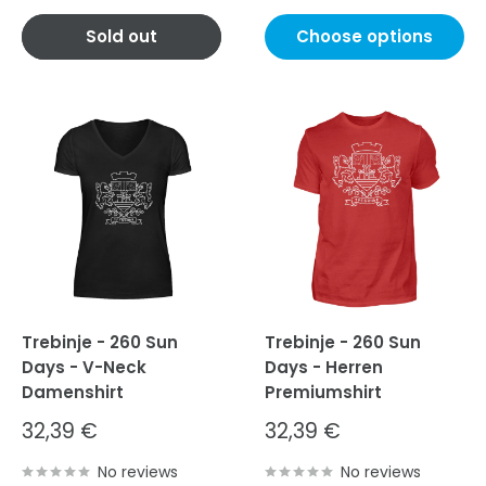
Sold out
Choose options
Trebinje - 260 Sun
Trebinje - 260 Sun
Days - V-Neck
Days - Herren
Damenshirt
Premiumshirt
Sale
Sale
32,39 €
32,39 €
price
price
No reviews
No reviews