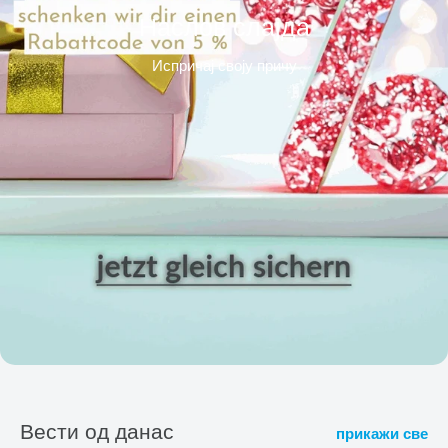
Наслов слајда
Испричај своју причу
Вести од данас
прикажи све