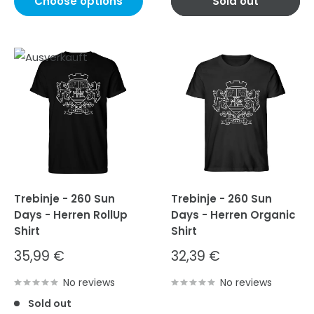
Choose options
Sold out
Trebinje - 260 Sun
Trebinje - 260 Sun
Days - Herren RollUp
Days - Herren Organic
Shirt
Shirt
Sale
Sale
35,99 €
32,39 €
price
price
No reviews
No reviews
Sold out