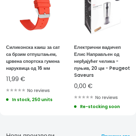
Силиконска каиш за сат
Електрични вадичеп
са брзим отпуштањем,
Елис Направљен од
црвена спортска гумена
нерђајућег челика -
наруквица од 16 мм
пуњив, 20 цм - Peugeot
Saveurs
Sale
11,99 €
price
Sale
0,00 €
No reviews
price
No reviews
In stock, 250 units
Re-stocking soon
Нови производи