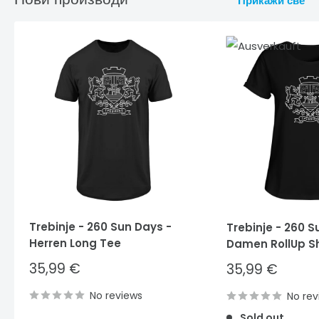
Прикажи све
Trebinje - 260 Sun Days -
Trebinje - 260 S
Herren Long Tee
Damen RollUp Sh
Sale
35,99 €
Sale
35,99 €
price
price
No reviews
No rev
Sold out