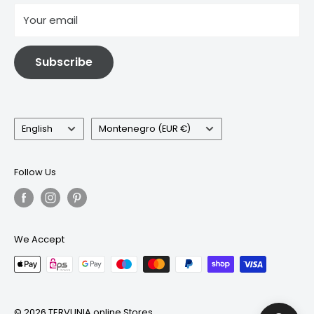
отисак
Your email
Информације о електричној и електронској опреми
Subscribe
Language
Country/region
English
Montenegro (EUR €)
Follow Us
We Accept
© 2026 TERVUNIA online Stores