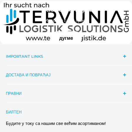
Наслов слајда
Испричај своју причу
дугме
IMPORTANT LINKS
Search
ДОСТАВА И ПОВРАЋАЈ
Contact
Важне информације о вестима
Праћење пошиљке
ПРАВНИ
Aktionsbeschreibung Rabatte
Услови достављања
Conditions of Participation
Захтеви за повраћај и замену
Политика приватности
БИЛТЕН
Images & references
Политика отказивања
Услови
Будите у току са нашим све већим асортиманом!