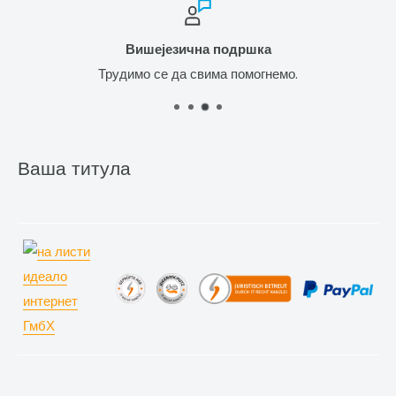
на подршка
Сигурни на
свима помогнемо.
Најпровјеренији и најсигурни
Ваша титула