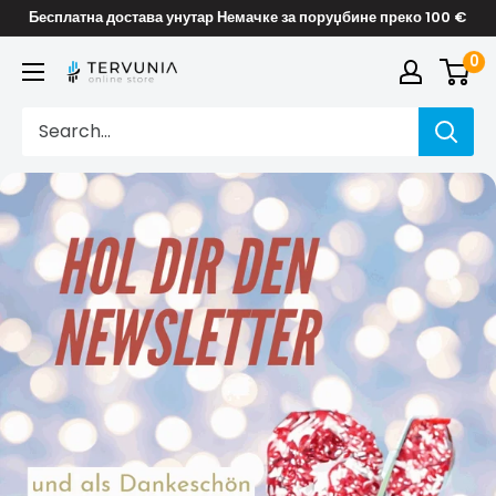
Skip
Бесплатна достава унутар Немачке за поруџбине преко 100 €
to
0
TERVUNIA
content
online
Stores