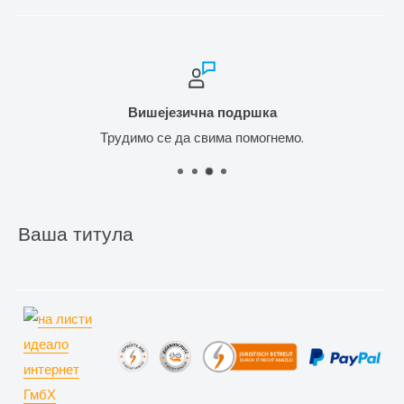
Вишејезична подршка
Трудимо се да свима помогнемо.
Ваша титула