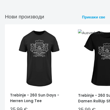
Нови производи
Прикажи све
Trebinje - 260 Sun Days -
Trebinje - 260 S
Herren Long Tee
Damen RollUp Sh
Sale
35,99 €
Sale
35,99 €