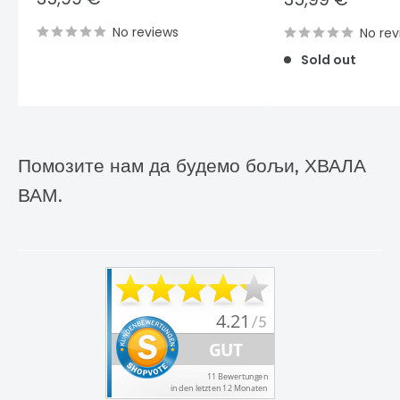
price
price
No reviews
No rev
Sold out
Помозите нам да будемо бољи, ХВАЛА
ВАМ.