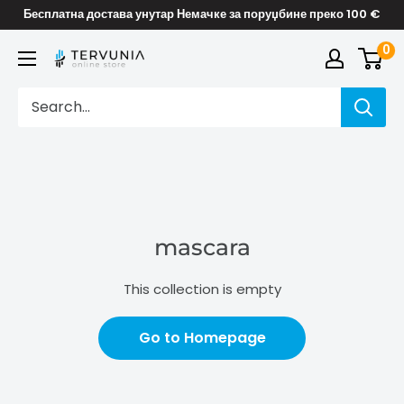
Skip
Бесплатна достава унутар Немачке за поруџбине преко 100 €
to
0
TERVUNIA
content
online
Stores
mascara
This collection is empty
Go to Homepage