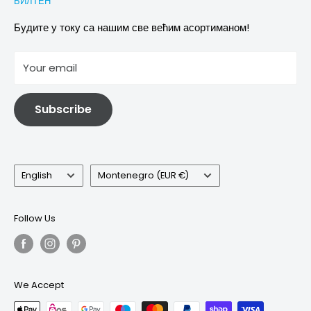
БИЛТЕН
Images & references
Политика отказивања
Услови
Будите у току са нашим све већим асортиманом!
отисак
Your email
Информације о електричној и електронској опреми
Subscribe
Language
Country/region
English
Montenegro (EUR €)
Follow Us
We Accept