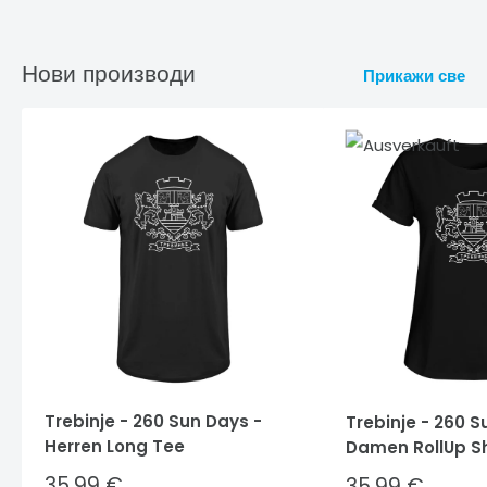
Нови производи
Прикажи све
Trebinje - 260 Sun Days -
Trebinje - 260 S
Herren Long Tee
Damen RollUp Sh
Sale
35,99 €
Sale
35,99 €