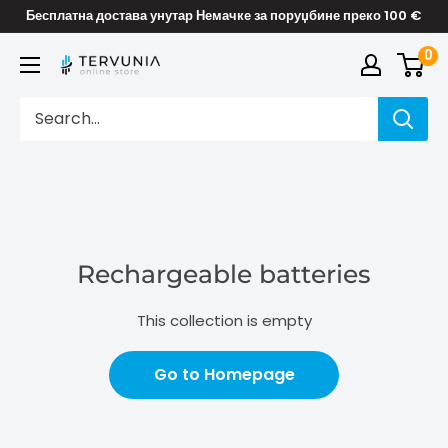
Skip
Бесплатна достава унутар Немачке за поруџбине преко 100 €
to
0
TERVUNIA
content
online
Stores
Rechargeable batteries
This collection is empty
Go to Homepage