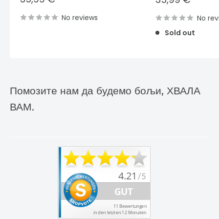
price
price
No reviews
No rev
Sold out
Помозите нам да будемо бољи, ХВАЛА
ВАМ.