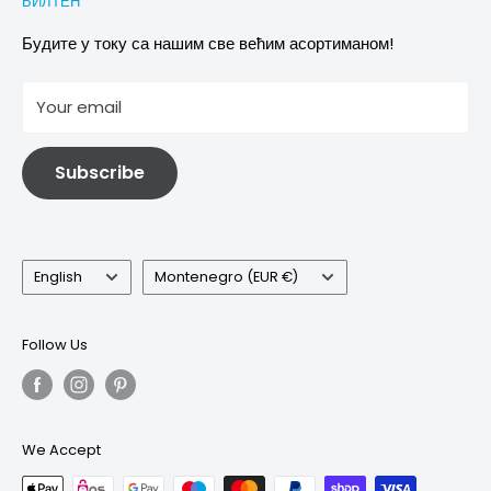
БИЛТЕН
Images & references
Политика отказивања
Услови
Будите у току са нашим све већим асортиманом!
отисак
Your email
Информације о електричној и електронској опреми
Subscribe
Language
Country/region
English
Montenegro (EUR €)
Follow Us
We Accept