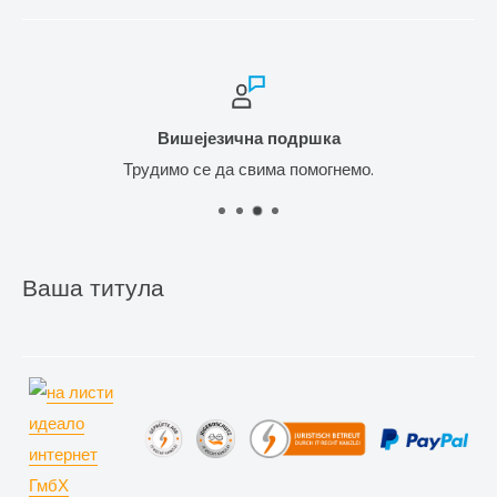
Вишејезична подршка
Трудимо се да свима помогнемо.
Ваша титула