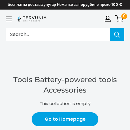
Skip
Бесплатна достава унутар Немачке за поруџбине преко 100 €
to
0
TERVUNIA
content
online
Stores
Tools Battery-powered tools
Accessories
This collection is empty
Go to Homepage