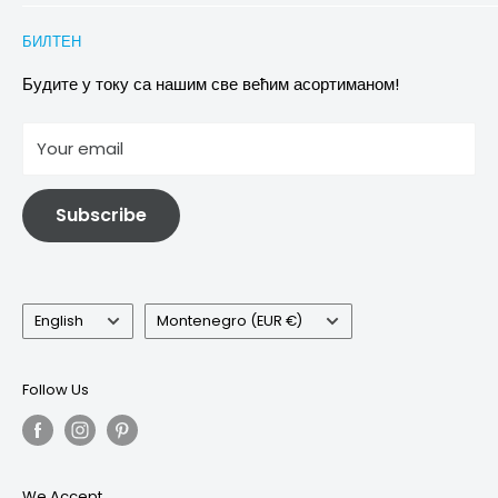
Conditions of Participation
Захтеви за повраћај и замену
Политика приватности
БИЛТЕН
Images & references
Политика отказивања
Услови
Будите у току са нашим све већим асортиманом!
отисак
Your email
Информације о електричној и електронској опреми
Subscribe
Language
Country/region
English
Montenegro (EUR €)
Follow Us
We Accept