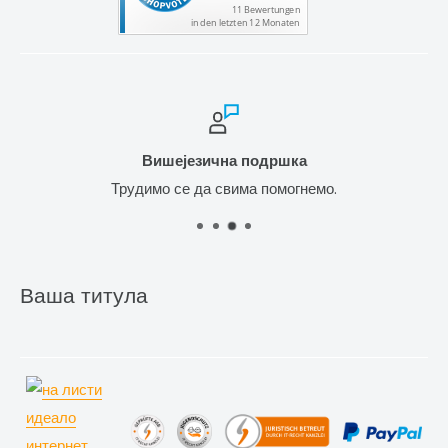
Вишејезична подршка
Трудимо се да свима помогнемо.
Ваша титула