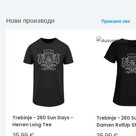
Нови производи
Прикажи све
Trebinje - 260 Sun Days -
Trebinje - 260 S
Herren Long Tee
Damen RollUp Sh
Sale
35,99 €
Sale
35,99 €