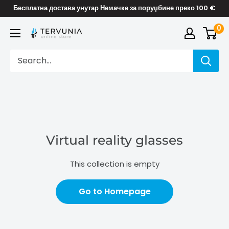
Skip
Бесплатна достава унутар Немачке за поруџбине преко 100 €
to
0
TERVUNIA
content
online
Stores
Virtual reality glasses
This collection is empty
Go to Homepage