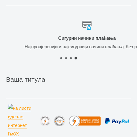
Сигурни начини плаћања
Најпровјеренији и најсигурнији начини плаћања, без ризика.
Ваша титула