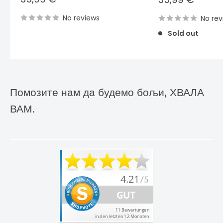
price
price
No reviews
No rev
Sold out
Помозите нам да будемо бољи, ХВАЛА
ВАМ.