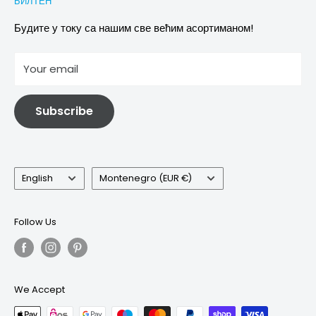
БИЛТЕН
Images & references
Политика отказивања
Услови
Будите у току са нашим све већим асортиманом!
отисак
Your email
Информације о електричној и електронској опреми
Subscribe
Language
Country/region
English
Montenegro (EUR €)
Follow Us
We Accept