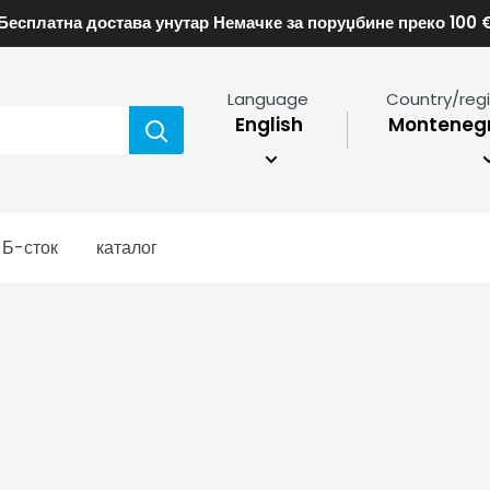
Бесплатна достава унутар Немачке за поруџбине преко 100 
Language
Country/reg
English
Montenegr
Б-сток
каталог