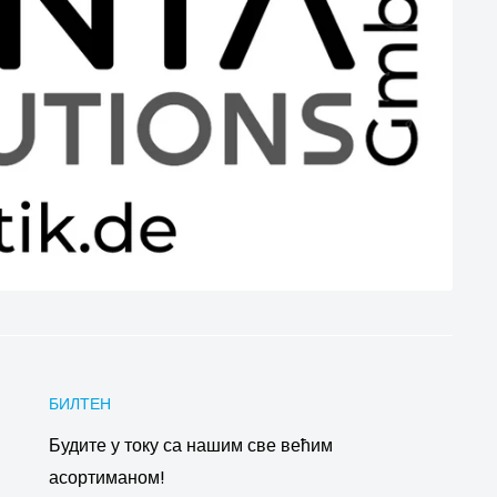
БИЛТЕН
Будите у току са нашим све већим
асортиманом!