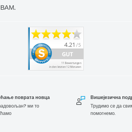
 ВАМ.
ећање поврата новца
Вишејезична под
адовољан? ми то
Трудимо се да сви
аћамо
помогнемо.