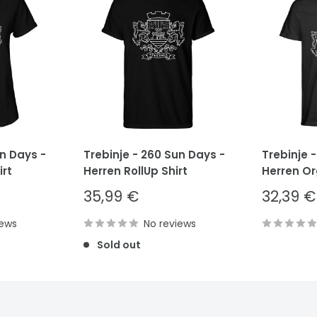
un Days -
Trebinje - 260 Sun Days -
Trebinje 
rt
Herren RollUp Shirt
Herren Or
Sale
Sale
35,99 €
32,39 €
price
price
iews
No reviews
Sold out