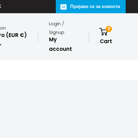
€
Пријави се за новости
Login /
ion
0
Signup
o (EUR €)
My
Cart
account