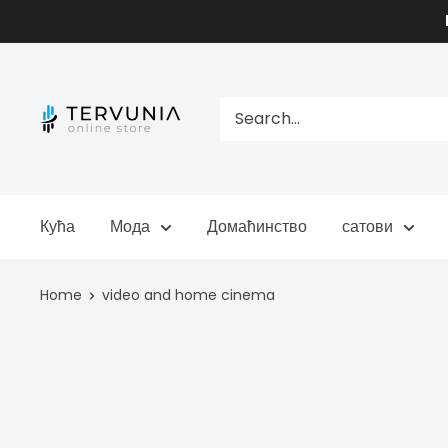
Skip
to
content
TERVUNIA
online
Stores
Кућа
Мода
Домаћинство
сатови
Home
video and home cinema