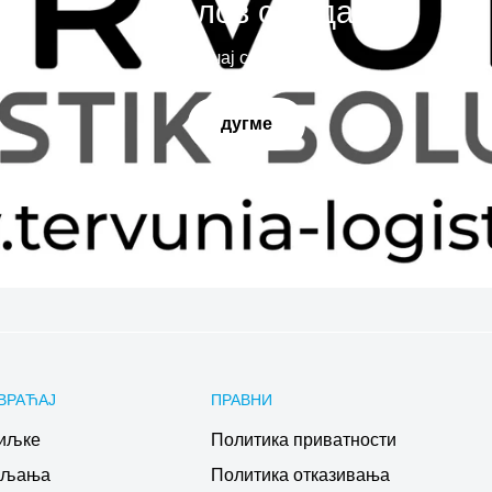
Наслов слајда
Испричај своју причу
дугме
ВРАЋАЈ
ПРАВНИ
иљке
Политика приватности
ављања
Политика отказивања