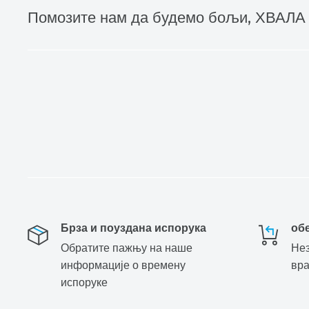
Помозите нам да будемо бољи, ХВАЛА
Брза и поуздана испорука
об
Обратите пажњу на наше
Нез
информације о времену
вр
испоруке