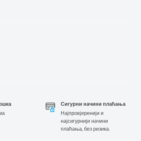
ршка
Сигурни начини плаћања
ма
Најпровјеренији и
најсигурнији начини
плаћања, без ризика.