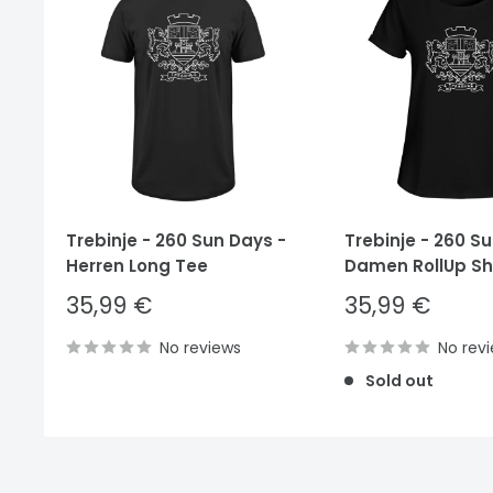
Trebinje - 260 Sun Days -
Trebinje - 260 S
Herren Long Tee
Damen RollUp Shi
Sale
Sale
35,99 €
35,99 €
price
price
No reviews
No rev
Sold out