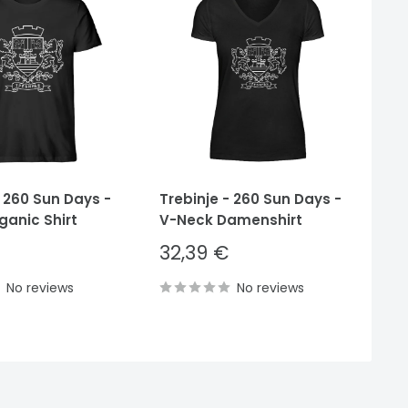
- 260 Sun Days -
Trebinje - 260 Sun Days -
Tr
ganic Shirt
V-Neck Damenshirt
He
Sale
S
32,39 €
3
price
p
No reviews
No reviews