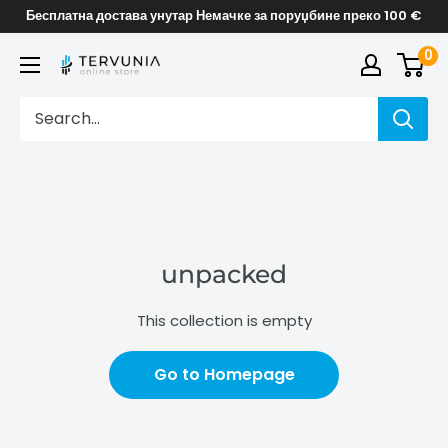
Skip
Бесплатна достава унутар Немачке за поруџбине преко 100 €
to
0
TERVUNIA
content
online
Stores
unpacked
This collection is empty
Go to Homepage