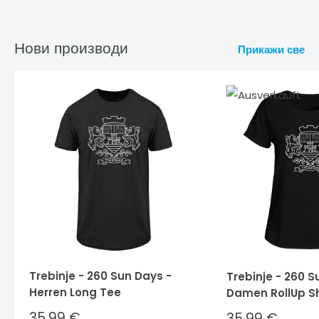
Нови производи
Прикажи све
Trebinje - 260 Sun Days -
Trebinje - 260 S
Herren Long Tee
Damen RollUp Sh
Sale
35,99 €
Sale
35,99 €