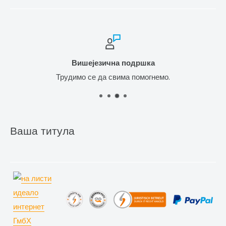
Вишејезична подршка
Трудимо се да свима помогнемо.
Ваша титула