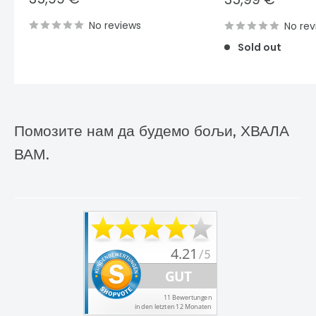
price
price
No reviews
No rev
Sold out
Помозите нам да будемо бољи, ХВАЛА
ВАМ.