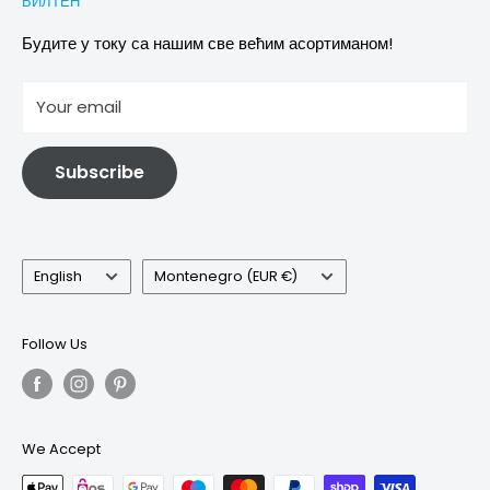
БИЛТЕН
Images & references
Политика отказивања
Услови
Будите у току са нашим све већим асортиманом!
отисак
Your email
Информације о електричној и електронској опреми
Subscribe
Language
Country/region
English
Montenegro (EUR €)
Follow Us
We Accept