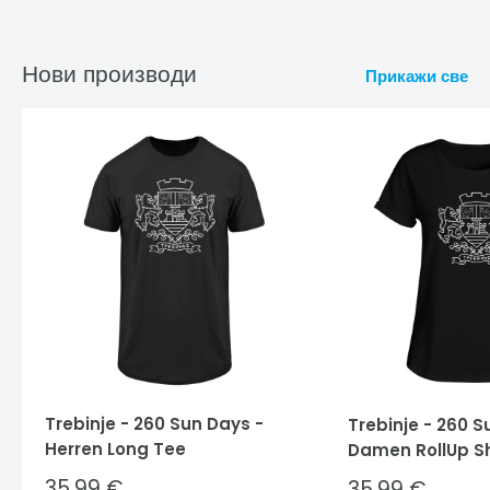
Нови производи
Прикажи све
Trebinje - 260 Sun Days -
Trebinje - 260 S
Herren Long Tee
Damen RollUp Sh
Sale
35,99 €
Sale
35,99 €