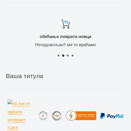
обећање поврата новца
Незадовољан? ми то враћамо
Ваша титула