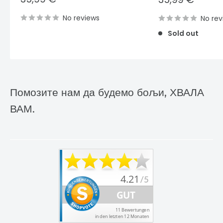
price
price
No reviews
No rev
Sold out
Помозите нам да будемо бољи, ХВАЛА
ВАМ.