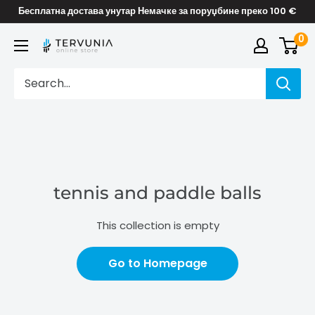
Skip
Бесплатна достава унутар Немачке за поруџбине преко 100 €
to
0
TERVUNIA
content
online
Stores
tennis and paddle balls
This collection is empty
Go to Homepage