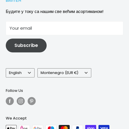
БИЛТЕН
Images & references
Политика отказивања
Услови
Будите у току са нашим све већим асортиманом!
отисак
Your email
Информације о електричној и електронској опреми
Subscribe
Language
Country/region
English
Montenegro (EUR €)
Follow Us
We Accept