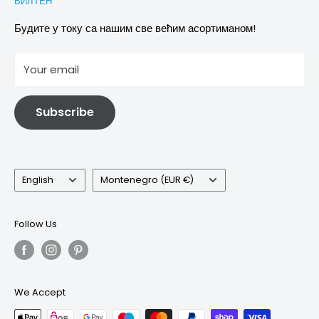
БИЛТЕН
Images & references
Политика отказивања
Услови
Будите у току са нашим све већим асортиманом!
отисак
Your email
Информације о електричној и електронској опреми
Subscribe
Language
Country/region
English
Montenegro (EUR €)
Follow Us
We Accept