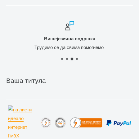
Вишејезична подршка
Трудимо се да свима помогнемо.
Ваша титула