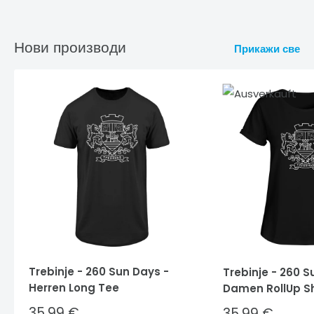
Нови производи
Прикажи све
Trebinje - 260 Sun Days -
Trebinje - 260 S
Herren Long Tee
Damen RollUp Sh
Sale
35,99 €
Sale
35,99 €