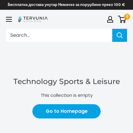
Skip
Бесплатна достава унутар Немачке за поруџбине преко 100 €
to
0
TERVUNIA
content
online
Stores
Technology Sports & Leisure
This collection is empty
Go to Homepage