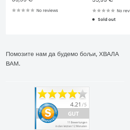
price
price
No reviews
No rev
Sold out
Помозите нам да будемо бољи, ХВАЛА
ВАМ.