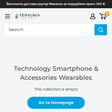
Skip
Бесплатна достава унутар Немачке за поруџбине преко 100 €
to
0
TERVUNIA
content
online
Stores
Technology Smartphone &
Accessories Wearables
This collection is empty
Go to Homepage