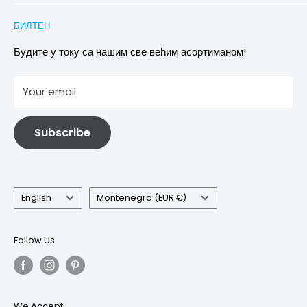
Conditions of Participation
Захтеви за повраћај и замену
Политика приватности
БИЛТЕН
Images & references
Политика отказивања
Услови
Будите у току са нашим све већим асортиманом!
отисак
Your email
Информације о електричној и електронској опреми
Subscribe
Language
Country/region
English
Montenegro (EUR €)
Follow Us
We Accept