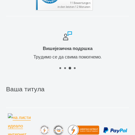
Вишејезична подршка
Трудимо се да свима помогнемо.
Ваша титула