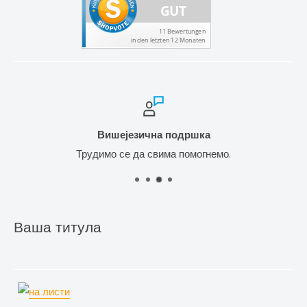
Вишејезична подршка
Трудимо се да свима помогнемо.
Ваша титула