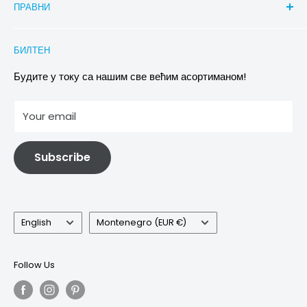
ПРАВНИ
Aktionsbeschreibung Rabatte
Услови достављања
Conditions of Participation
Захтеви за повраћај и замену
Политика приватности
БИЛТЕН
Images & references
Политика отказивања
Услови
Будите у току са нашим све већим асортиманом!
отисак
Your email
Информације о електричној и електронској опреми
Subscribe
Language
Country/region
English
Montenegro (EUR €)
Follow Us