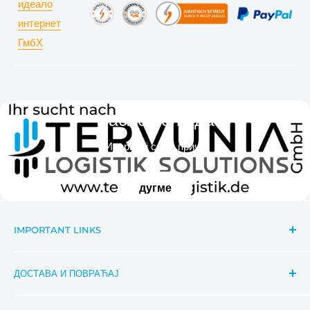
Наслов слајда
Испричај своју причу
дугме
IMPORTANT LINKS
Search
ДОСТАВА И ПОВРАЋАЈ
Contact
Важне информације о вестима
Праћење пошиљке