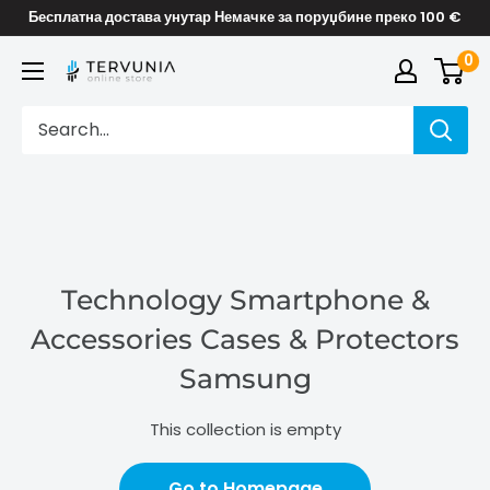
Skip
Бесплатна достава унутар Немачке за поруџбине преко 100 €
to
0
TERVUNIA
content
online
Stores
Technology Smartphone &
Accessories Cases & Protectors
Samsung
This collection is empty
Go to Homepage