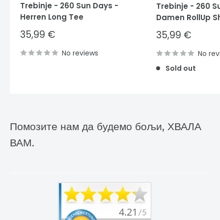
Trebinje - 260 Sun Days -
Trebinje - 260 S
Herren Long Tee
Damen RollUp Sh
Sale
35,99 €
Sale
35,99 €
price
price
No reviews
No rev
Sold out
Помозите нам да будемо бољи, ХВАЛА
ВАМ.