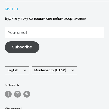
Conditions of Participation
Захтеви за повраћај и замену
Политика приватности
БИЛТЕН
Images & references
Политика отказивања
Услови
Будите у току са нашим све већим асортиманом!
отисак
Your email
Информације о електричној и електронској опреми
Subscribe
Language
Country/region
English
Montenegro (EUR €)
Follow Us
We Accept