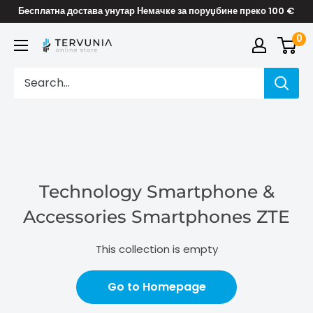
Skip
Бесплатна достава унутар Немачке за поруџбине преко 100 €
to
0
TERVUNIA
content
online
Stores
Technology Smartphone &
Accessories Smartphones ZTE
This collection is empty
Go to Homepage