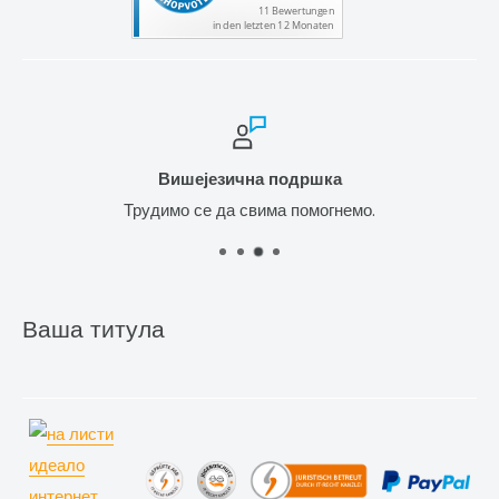
Вишејезична подршка
Трудимо се да свима помогнемо.
Ваша титула