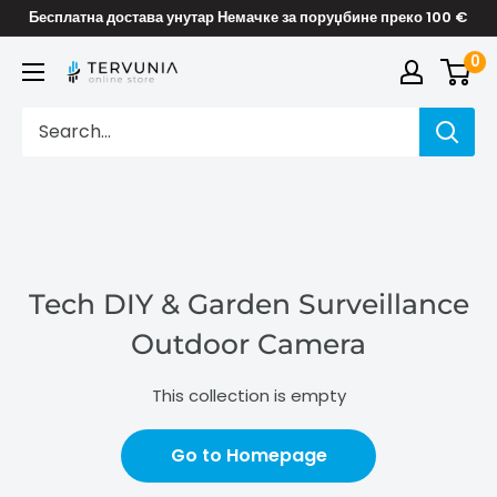
Skip
Бесплатна достава унутар Немачке за поруџбине преко 100 €
to
0
TERVUNIA
content
online
Stores
Tech DIY & Garden Surveillance
Outdoor Camera
This collection is empty
Go to Homepage