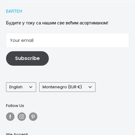
Conditions of Participation
Захтеви за повраћај и замену
Политика приватности
БИЛТЕН
Images & references
Политика отказивања
Услови
Будите у току са нашим све већим асортиманом!
отисак
Your email
Информације о електричној и електронској опреми
Subscribe
Language
Country/region
English
Montenegro (EUR €)
Follow Us
We Accept