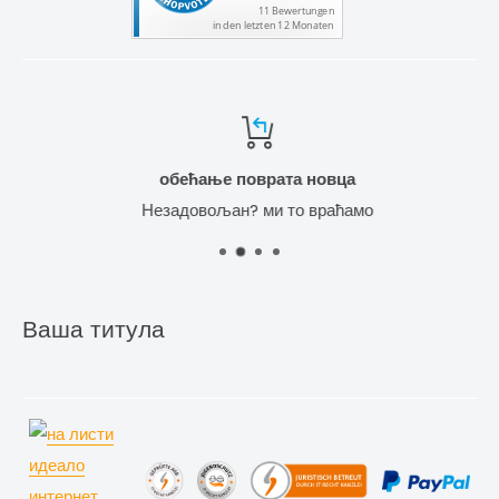
обећање поврата новца
Незадовољан? ми то враћамо
Ваша титула