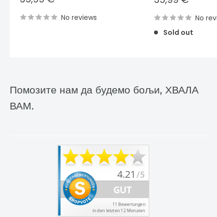
price
price
No reviews
No rev
Sold out
Помозите нам да будемо бољи, ХВАЛА
ВАМ.