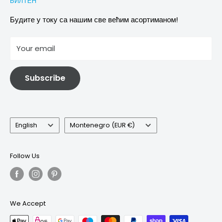
БИЛТЕН
Images & references
Политика отказивања
Услови
Будите у току са нашим све већим асортиманом!
отисак
Your email
Информације о електричној и електронској опреми
Subscribe
Language
Country/region
English
Montenegro (EUR €)
Follow Us
We Accept