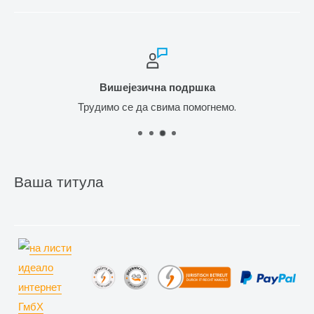
Вишејезична подршка
Трудимо се да свима помогнемо.
Ваша титула