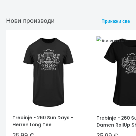
Нови производи
Прикажи све
Trebinje - 260 Sun Days -
Trebinje - 260 S
Herren Long Tee
Damen RollUp Sh
Sale
35,99 €
Sale
35,99 €