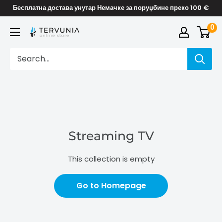
Skip
Бесплатна достава унутар Немачке за поруџбине преко 100 €
to
0
TERVUNIA
content
online
Stores
Streaming TV
This collection is empty
Go to Homepage