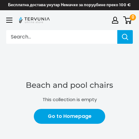
Skip
Бесплатна достава унутар Немачке за поруџбине преко 100 €
to
0
TERVUNIA
content
online
Stores
Beach and pool chairs
This collection is empty
Go to Homepage