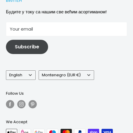
БИЛТЕН
Images & references
Политика отказивања
Услови
Будите у току са нашим све већим асортиманом!
отисак
Your email
Информације о електричној и електронској опреми
Subscribe
Language
Country/region
English
Montenegro (EUR €)
Follow Us
We Accept