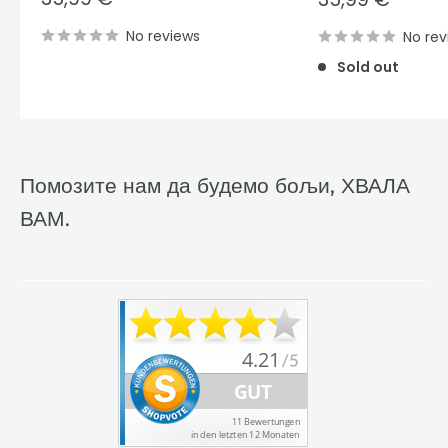
price
price
No reviews
No rev
Sold out
Помозите нам да будемо бољи, ХВАЛА
ВАМ.