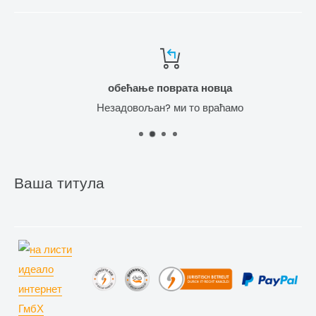
обећање поврата новца
Незадовољан? ми то враћамо
Ваша титула