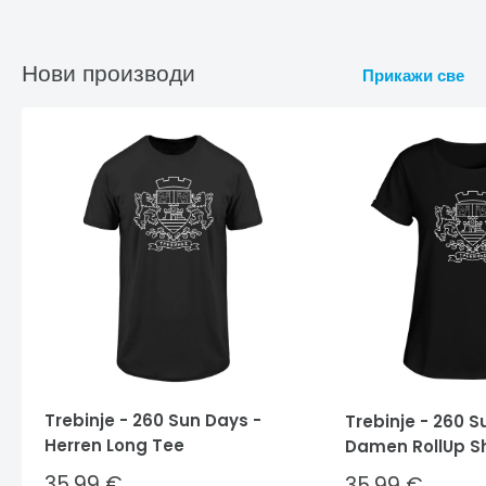
Нови производи
Прикажи све
Trebinje - 260 Sun Days -
Trebinje - 260 S
Herren Long Tee
Damen RollUp Sh
Sale
35,99 €
Sale
35,99 €