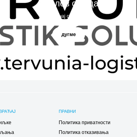
Наслов слајда
Испричај своју причу
дугме
ВРАЋАЈ
ПРАВНИ
иљке
Политика приватности
ављања
Политика отказивања