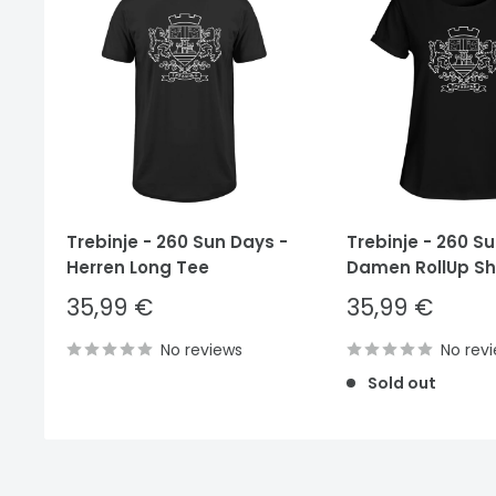
Trebinje - 260 Sun Days -
Trebinje - 260 S
Herren Long Tee
Damen RollUp Shi
Sale
Sale
35,99 €
35,99 €
price
price
No reviews
No rev
Sold out