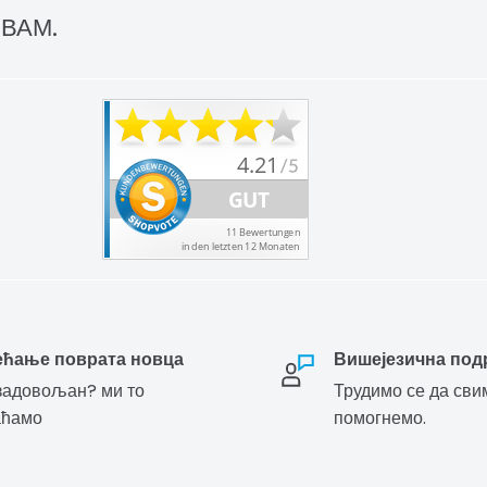
 ВАМ.
ећање поврата новца
Вишејезична под
адовољан? ми то
Трудимо се да сви
аћамо
помогнемо.