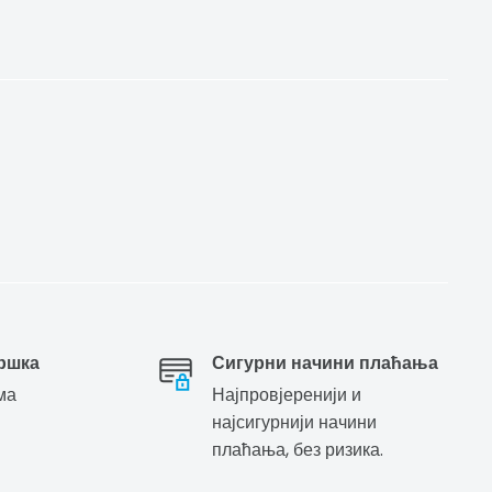
ршка
Сигурни начини плаћања
ма
Најпровјеренији и
најсигурнији начини
плаћања, без ризика.