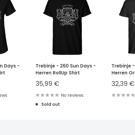
un Days -
Trebinje - 260 Sun Days -
Trebinje 
rt
Herren RollUp Shirt
Herren Or
Sale
Sale
35,99 €
32,39 €
price
price
iews
No reviews
Sold out