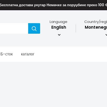
Бесплатна достава унутар Немачке за поруџбине преко 100 
Language
Country/reg
English
Montenegr
Б-сток
каталог