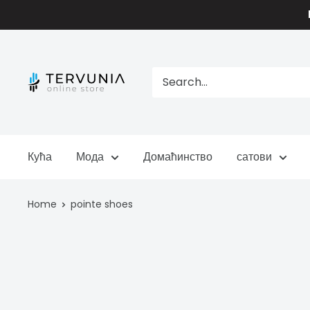
Skip
to
content
TERVUNIA
online
Stores
Кућа
Мода
Домаћинство
сатови
Home
pointe shoes