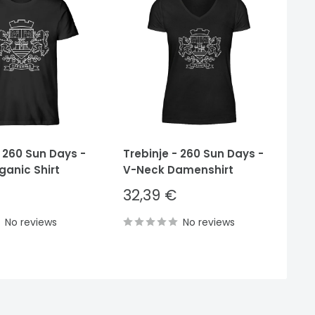
- 260 Sun Days -
Trebinje - 260 Sun Days -
Tr
ganic Shirt
V-Neck Damenshirt
He
Sale
S
32,39 €
3
price
p
No reviews
No reviews