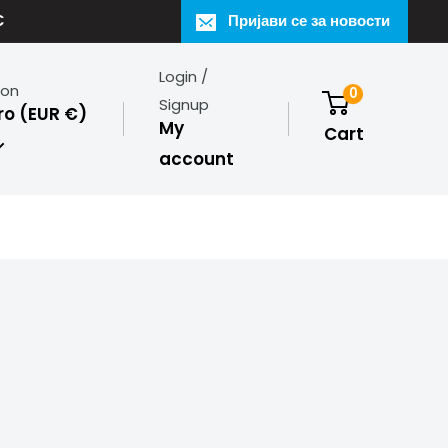
€
Пријави се за новости
Login /
ion
0
Signup
o (EUR €)
My
Cart
account