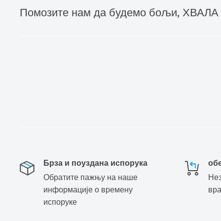
Помозите нам да будемо бољи, ХВАЛА
Брза и поуздана испорука
об
Обратите пажњу на наше
Нез
информације о времену
вр
испоруке