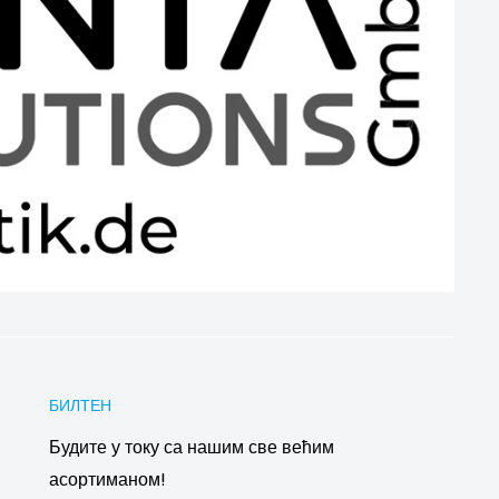
БИЛТЕН
Будите у току са нашим све већим
асортиманом!