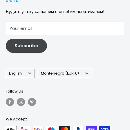
БИЛТЕН
Images & references
Политика отказивања
Услови
Будите у току са нашим све већим асортиманом!
отисак
Your email
Информације о електричној и електронској опреми
Subscribe
Language
Country/region
English
Montenegro (EUR €)
Follow Us
We Accept