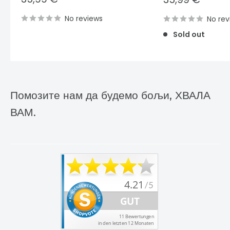
price
price
No reviews
No rev
Sold out
Помозите нам да будемо бољи, ХВАЛА
ВАМ.