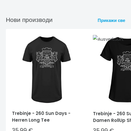
Нови производи
Прикажи све
Trebinje - 260 Sun Days -
Trebinje - 260 S
Herren Long Tee
Damen RollUp Sh
Sale
35,99 €
Sale
35,99 €