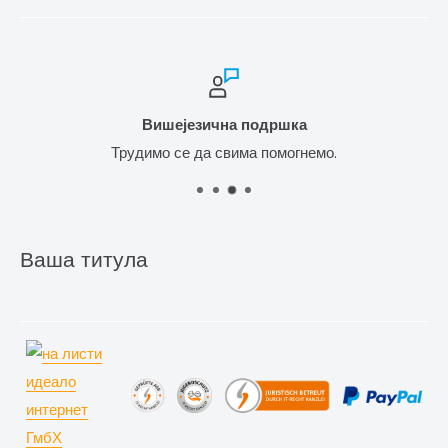
Вишејезична подршка
Трудимо се да свима помогнемо.
Ваша титула