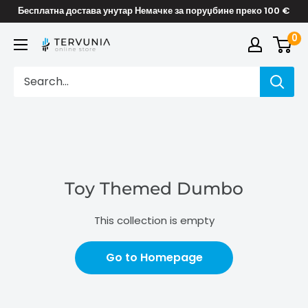
Skip
Бесплатна достава унутар Немачке за поруџбине преко 100 €
to
0
TERVUNIA
content
online
Stores
Toy Themed Dumbo
This collection is empty
Go to Homepage