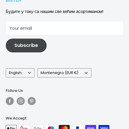
БИЛТЕН
Images & references
Политика отказивања
Услови
Будите у току са нашим све већим асортиманом!
отисак
Your email
Информације о електричној и електронској опреми
Subscribe
Language
Country/region
English
Montenegro (EUR €)
Follow Us
We Accept