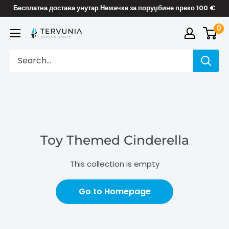
Skip
Бесплатна достава унутар Немачке за поруџбине преко 100 €
to
0
TERVUNIA
content
online
Stores
Toy Themed Cinderella
This collection is empty
Go to Homepage