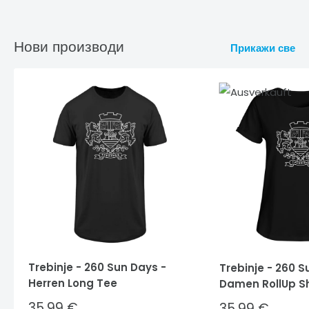
Нови производи
Прикажи све
Trebinje - 260 Sun Days -
Trebinje - 260 S
Herren Long Tee
Damen RollUp Sh
Sale
35,99 €
Sale
35,99 €