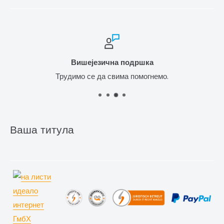
Вишејезична подршка
Трудимо се да свима помогнемо.
Ваша титула