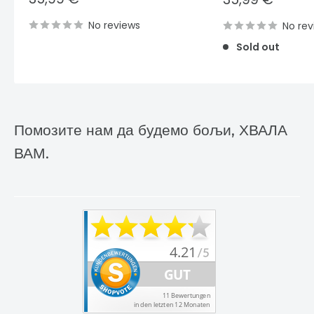
price
price
No reviews
No rev
Sold out
Помозите нам да будемо бољи, ХВАЛА
ВАМ.