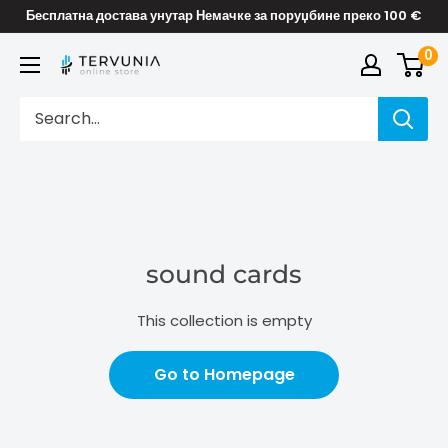
Skip
Бесплатна достава унутар Немачке за поруџбине преко 100 €
to
0
TERVUNIA
content
online
Stores
sound cards
This collection is empty
Go to Homepage