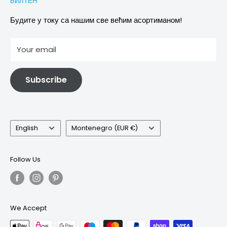
БИЛТЕН
Images & references
Политика отказивања
Услови
Будите у току са нашим све већим асортиманом!
отисак
Your email
Информације о електричној и електронској опреми
Subscribe
Language
Country/region
English
Montenegro (EUR €)
Follow Us
We Accept