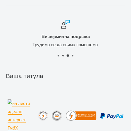
Вишејезична подршка
Трудимо се да свима помогнемо.
Ваша титула