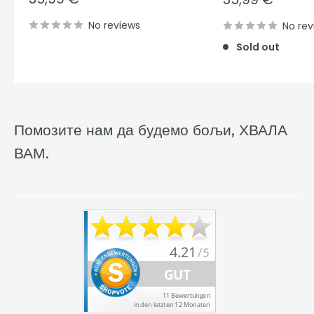
price
price
No reviews
No rev
Sold out
Помозите нам да будемо бољи, ХВАЛА
ВАМ.