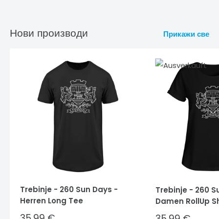
Нови производи
Прикажи све
Trebinje - 260 Sun Days -
Trebinje - 260 S
Herren Long Tee
Damen RollUp Sh
Sale
35,99 €
Sale
35,99 €