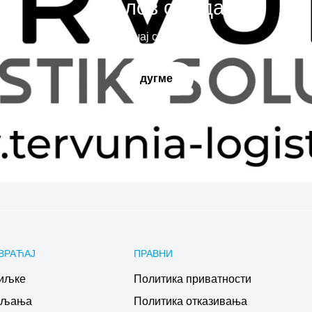
Наслов слајда
Испричај своју причу
дугме
ВРАЋАЈ
ПРАВНИ
иљке
Политика приватности
ављања
Политика отказивања