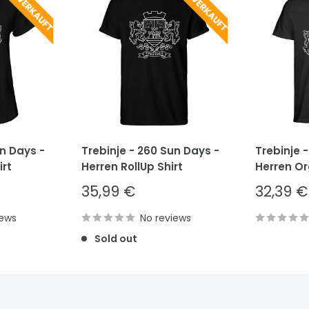
un Days -
Trebinje - 260 Sun Days -
Trebinje 
rt
Herren RollUp Shirt
Herren Or
Sale
Sale
35,99 €
32,39 €
price
price
iews
No reviews
Sold out