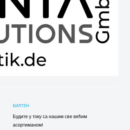
БИЛТЕН
Будите у току са нашим све већим
асортиманом!