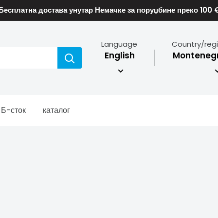
Бесплатна достава унутар Немачке за поруџбине преко 100 
Language
Country/reg
English
Montenegr
Б-сток
каталог