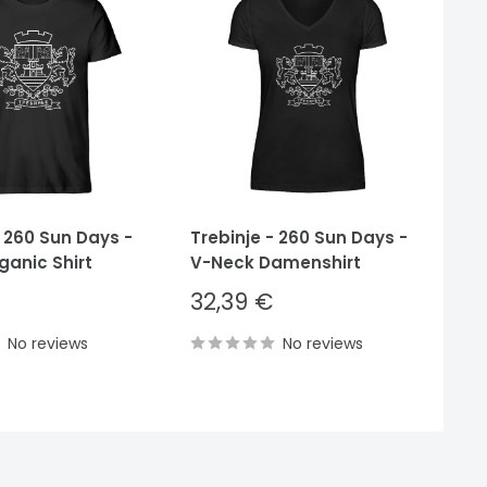
- 260 Sun Days -
Trebinje - 260 Sun Days -
Tr
ganic Shirt
V-Neck Damenshirt
He
Sale
S
32,39 €
3
price
p
No reviews
No reviews