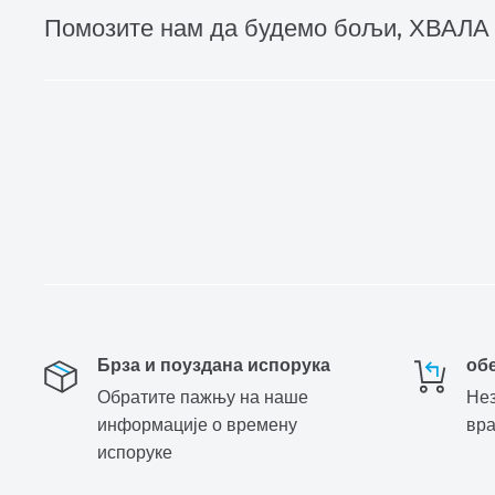
Помозите нам да будемо бољи, ХВАЛА
Брза и поуздана испорука
об
Обратите пажњу на наше
Нез
информације о времену
вр
испоруке