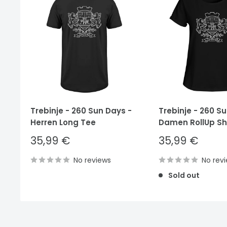
Trebinje - 260 Sun Days -
Trebinje - 260 S
Herren Long Tee
Damen RollUp Shi
Sale
Sale
35,99 €
35,99 €
price
price
No reviews
No rev
Sold out