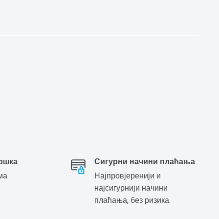
ршка
Сигурни начини плаћања
ма
Најпровјеренији и
најсигурнији начини
плаћања, без ризика.