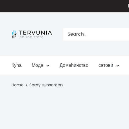
Skip
to
content
TERVUNIA
online
Stores
Кућа
Мода
Домаћинство
сатови
Home
Spray sunscreen