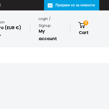
€
Пријави се за новости
Login /
ion
0
Signup
o (EUR €)
My
Cart
account