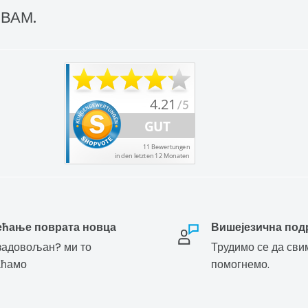
 ВАМ.
ећање поврата новца
Вишејезична под
адовољан? ми то
Трудимо се да сви
аћамо
помогнемо.