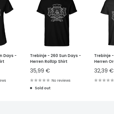
un Days -
Trebinje - 260 Sun Days -
Trebinje 
rt
Herren RollUp Shirt
Herren Or
Sale
Sale
35,99 €
32,39 €
price
price
iews
No reviews
Sold out