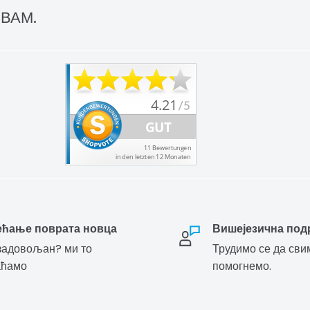
 ВАМ.
ећање поврата новца
Вишејезична под
адовољан? ми то
Трудимо се да сви
аћамо
помогнемо.