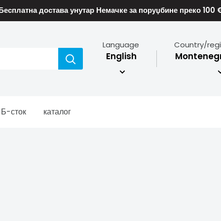
Бесплатна достава унутар Немачке за поруџбине преко 100 
Language
Country/reg
English
Montenegr
Б-сток
каталог