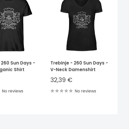
- 260 Sun Days -
Trebinje - 260 Sun Days -
Tr
ganic Shirt
V-Neck Damenshirt
He
Sale
S
32,39 €
3
price
p
No reviews
No reviews