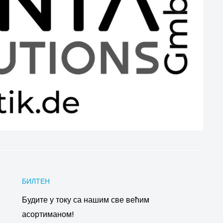
БИЛТЕН
Будите у току са нашим све већим
асортиманом!