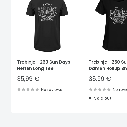
Trebinje - 260 Sun Days -
Trebinje - 260 S
Herren Long Tee
Damen RollUp Shi
Sale
Sale
35,99 €
35,99 €
price
price
No reviews
No rev
Sold out