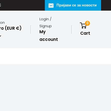
€
Пријави се за новости
Login /
ion
0
Signup
o (EUR €)
My
Cart
account