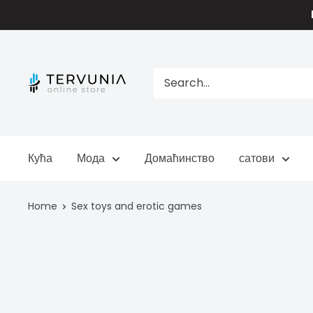
Skip
to
content
TERVUNIA
online
Stores
Кућа
Мода
Домаћинство
сатови
Home
Sex toys and erotic games