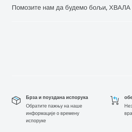
Помозите нам да будемо бољи, ХВАЛА
Брза и поуздана испорука
об
Обратите пажњу на наше
Нез
информације о времену
вр
испоруке