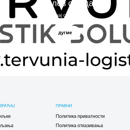
Наслов слајда
Испричај своју причу
дугме
ВРАЋАЈ
ПРАВНИ
иљке
Политика приватности
ављања
Политика отказивања