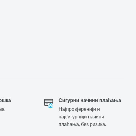
ршка
Сигурни начини плаћања
ма
Најпровјеренији и
најсигурнији начини
плаћања, без ризика.