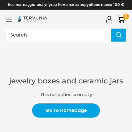
Skip
Бесплатна достава унутар Немачке за поруџбине преко 100 €
to
0
TERVUNIA
content
online
Stores
jewelry boxes and ceramic jars
This collection is empty
Go to Homepage