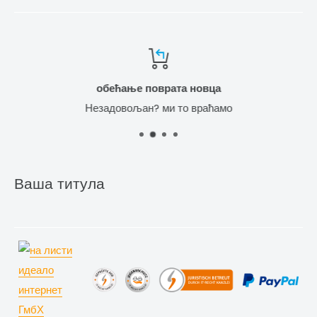
обећање поврата новца
Незадовољан? ми то враћамо
Ваша титула