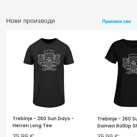
Нови производи
Прикажи све
Trebinje - 260 Sun Days -
Trebinje - 260 S
Herren Long Tee
Damen RollUp Sh
Sale
35,99 €
Sale
35,99 €