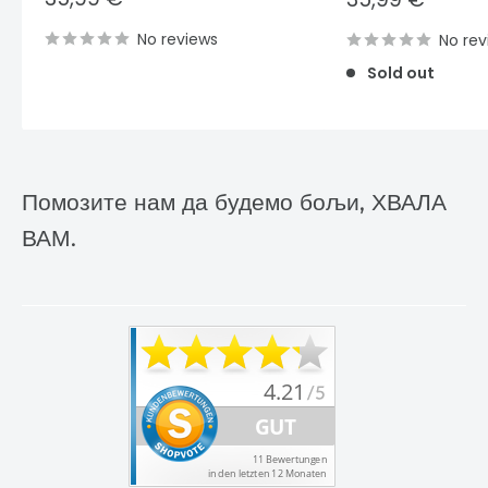
price
price
No reviews
No rev
Sold out
Помозите нам да будемо бољи, ХВАЛА
ВАМ.