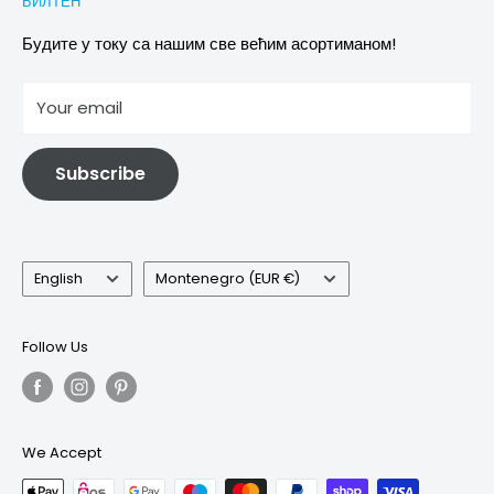
БИЛТЕН
Images & references
Политика отказивања
Услови
Будите у току са нашим све већим асортиманом!
отисак
Your email
Информације о електричној и електронској опреми
Subscribe
Language
Country/region
English
Montenegro (EUR €)
Follow Us
We Accept