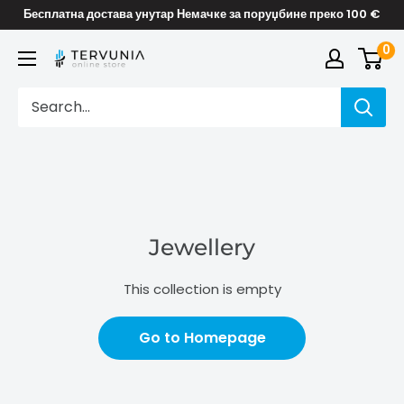
Skip
Бесплатна достава унутар Немачке за поруџбине преко 100 €
to
0
TERVUNIA
content
online
Stores
Jewellery
This collection is empty
Go to Homepage