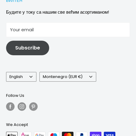
БИЛТЕН
Images & references
Политика отказивања
Услови
Будите у току са нашим све већим асортиманом!
отисак
Your email
Информације о електричној и електронској опреми
Subscribe
Language
Country/region
English
Montenegro (EUR €)
Follow Us
We Accept