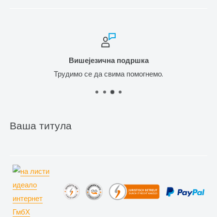
Вишејезична подршка
Трудимо се да свима помогнемо.
Ваша титула