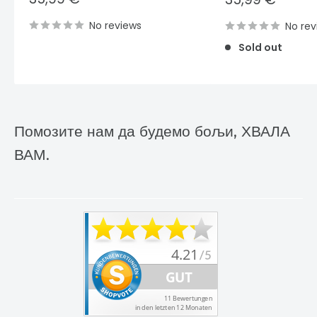
price
price
No reviews
No rev
Sold out
Помозите нам да будемо бољи, ХВАЛА
ВАМ.