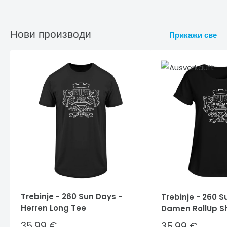
Нови производи
Прикажи све
Trebinje - 260 Sun Days -
Trebinje - 260 S
Herren Long Tee
Damen RollUp Sh
Sale
35,99 €
Sale
35,99 €