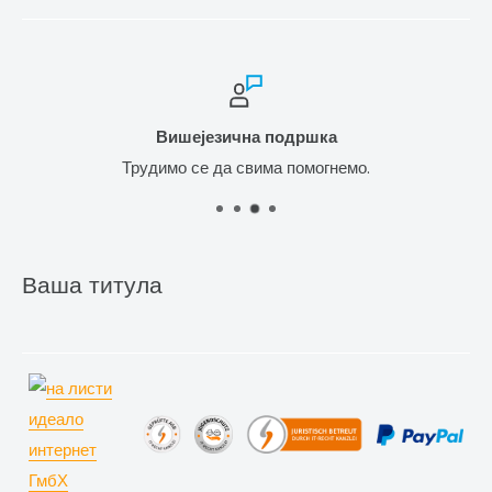
Вишејезична подршка
Трудимо се да свима помогнемо.
Ваша титула