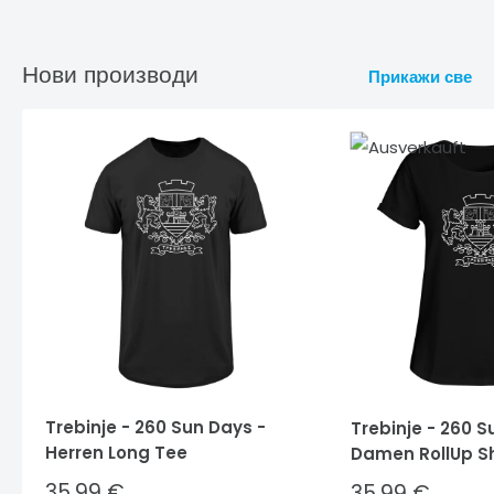
Нови производи
Прикажи све
Trebinje - 260 Sun Days -
Trebinje - 260 S
Herren Long Tee
Damen RollUp Sh
Sale
35,99 €
Sale
35,99 €