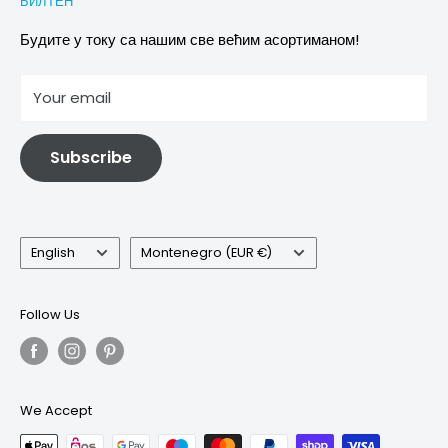
БИЛТЕН
Images & references
Политика отказивања
Услови
Будите у току са нашим све већим асортиманом!
отисак
Your email
Информације о електричној и електронској опреми
Subscribe
Language
Country/region
English
Montenegro (EUR €)
Follow Us
We Accept