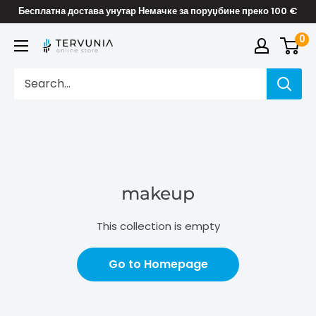
Skip
Бесплатна достава унутар Немачке за поруџбине преко 100 €
to
0
TERVUNIA
content
online
Stores
makeup
This collection is empty
Go to Homepage