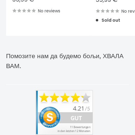
price
price
No reviews
No rev
Sold out
Помозите нам да будемо бољи, ХВАЛА
ВАМ.