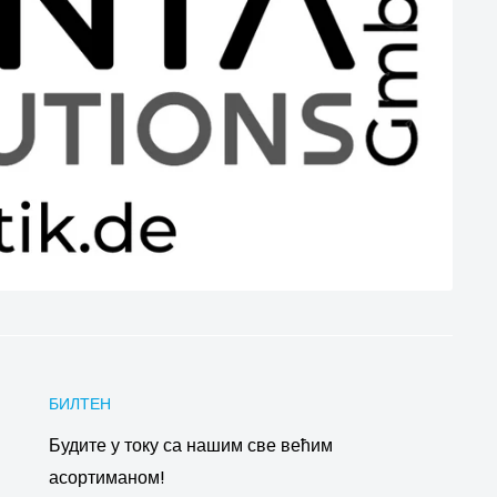
БИЛТЕН
Будите у току са нашим све већим
асортиманом!