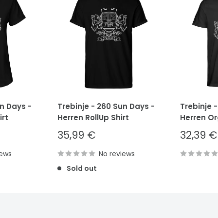
un Days -
Trebinje - 260 Sun Days -
Trebinje 
rt
Herren RollUp Shirt
Herren Or
Sale
Sale
35,99 €
32,39 €
price
price
iews
No reviews
Sold out