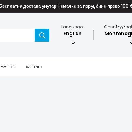
Бесплатна достава унутар Немачке за поруџбине преко 100 
Language
Country/reg
English
Montenegr
Б-сток
каталог