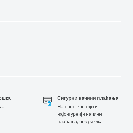
ршка
Сигурни начини плаћања
ма
Најпровјеренији и
најсигурнији начини
плаћања, без ризика.