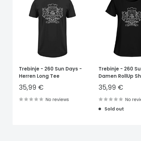
Trebinje - 260 Sun Days -
Trebinje - 260 S
Herren Long Tee
Damen RollUp Shi
Sale
Sale
35,99 €
35,99 €
price
price
No reviews
No rev
Sold out