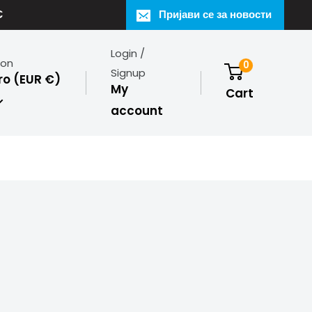
€
Пријави се за новости
Login /
ion
0
Signup
o (EUR €)
My
Cart
account