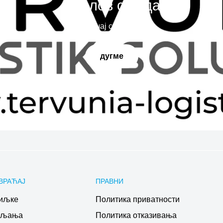
Наслов слајда
Испричај своју причу
дугме
ВРАЋАЈ
ПРАВНИ
иљке
Политика приватности
ављања
Политика отказивања