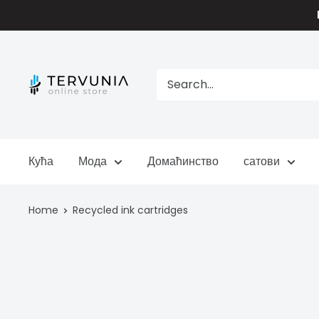
Skip
to
content
TERVUNIA
online
Stores
Кућа
Мода
Домаћинство
сатови
Home
Recycled ink cartridges