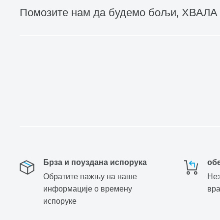
Помозите нам да будемо бољи, ХВАЛА
Брза и поуздана испорука
об
Обратите пажњу на наше
Нез
информације о времену
вр
испоруке