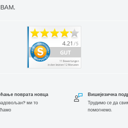
 ВАМ.
ећање поврата новца
Вишејезична под
адовољан? ми то
Трудимо се да сви
аћамо
помогнемо.