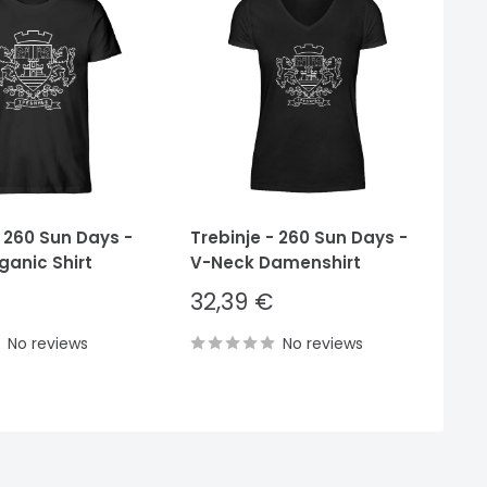
- 260 Sun Days -
Trebinje - 260 Sun Days -
Tr
ganic Shirt
V-Neck Damenshirt
He
Sale
S
32,39 €
3
price
p
No reviews
No reviews