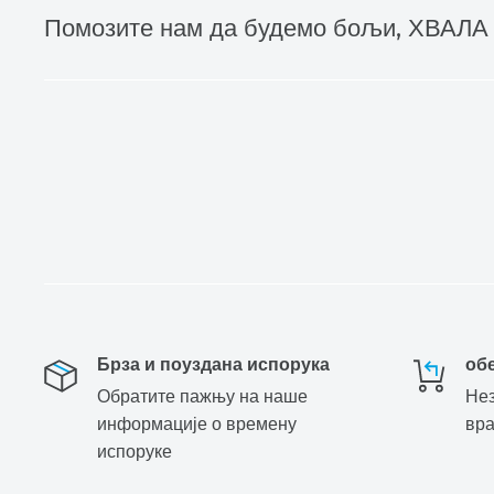
Помозите нам да будемо бољи, ХВАЛА
Брза и поуздана испорука
об
Обратите пажњу на наше
Нез
информације о времену
вр
испоруке