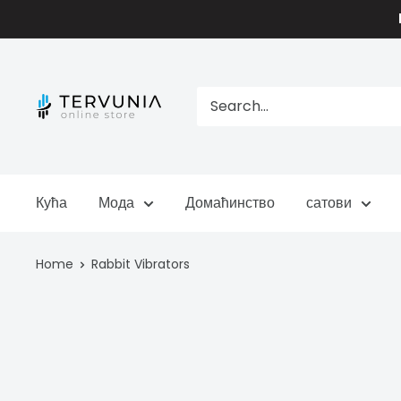
Skip
to
content
TERVUNIA
online
Stores
Кућа
Мода
Домаћинство
сатови
Home
Rabbit Vibrators