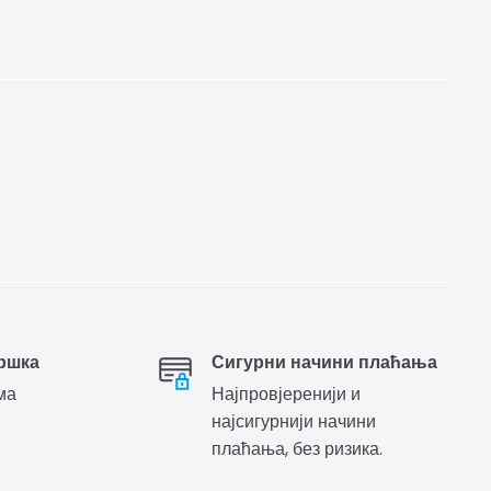
ршка
Сигурни начини плаћања
ма
Најпровјеренији и
најсигурнији начини
плаћања, без ризика.