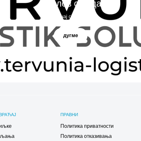
Наслов слајда
Испричај своју причу
дугме
ВРАЋАЈ
ПРАВНИ
иљке
Политика приватности
ављања
Политика отказивања