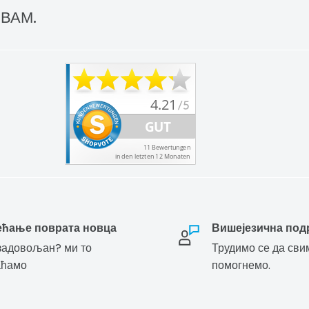
 ВАМ.
ећање поврата новца
Вишејезична под
адовољан? ми то
Трудимо се да сви
аћамо
помогнемо.