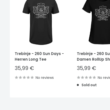
Trebinje - 260 Sun Days -
Trebinje - 260 S
Herren Long Tee
Damen RollUp Shi
Sale
Sale
35,99 €
35,99 €
price
price
No reviews
No rev
Sold out