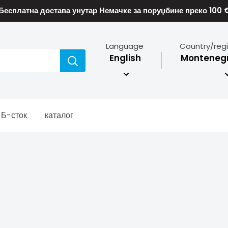
Бесплатна достава унутар Немачке за поруџбине преко 100 
Language
Country/reg
English
Montenegr
Б-сток
каталог