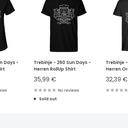
un Days -
Trebinje - 260 Sun Days -
Trebinje 
rt
Herren RollUp Shirt
Herren Or
Sale
Sale
35,99 €
32,39 €
price
price
iews
No reviews
Sold out