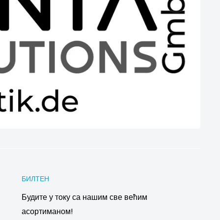
БИЛТЕН
Будите у току са нашим све већим
асортиманом!