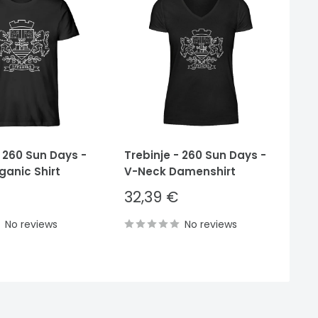
- 260 Sun Days -
Trebinje - 260 Sun Days -
Tr
ganic Shirt
V-Neck Damenshirt
He
Sale
S
32,39 €
3
price
p
No reviews
No reviews