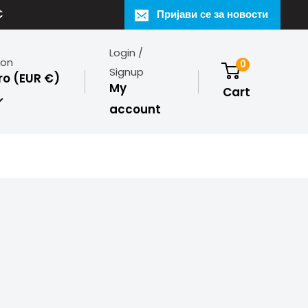
€
Пријави се за новости
Login /
ion
0
Signup
o (EUR €)
My
Cart
account