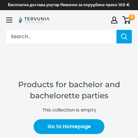
Skip
Бесплатна достава унутар Немачке за поруџбине преко 100 €
to
0
TERVUNIA
content
online
Stores
Products for bachelor and
bachelorette parties
This collection is empty
Go to Homepage