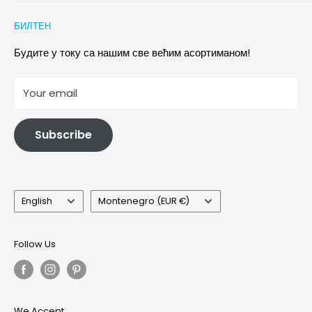
Conditions of Participation
Захтеви за повраћај и замену
Политика приватности
БИЛТЕН
Images & references
Политика отказивања
Услови
Будите у току са нашим све већим асортиманом!
отисак
Your email
Информације о електричној и електронској опреми
Subscribe
Language
Country/region
English
Montenegro (EUR €)
Follow Us
We Accept