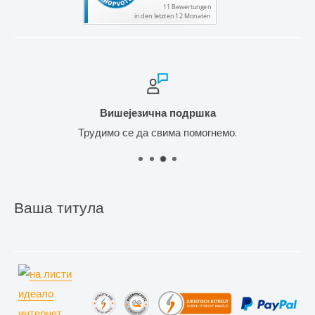
Вишејезична подршка
Трудимо се да свима помогнемо.
Ваша титула