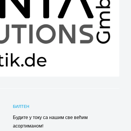
БИЛТЕН
Будите у току са нашим све већим
асортиманом!