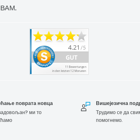
 ВАМ.
ећање поврата новца
Вишејезична под
адовољан? ми то
Трудимо се да сви
аћамо
помогнемо.