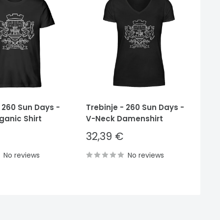
- 260 Sun Days -
Trebinje - 260 Sun Days -
Tr
ganic Shirt
V-Neck Damenshirt
He
Sale
S
32,39 €
3
price
p
No reviews
No reviews