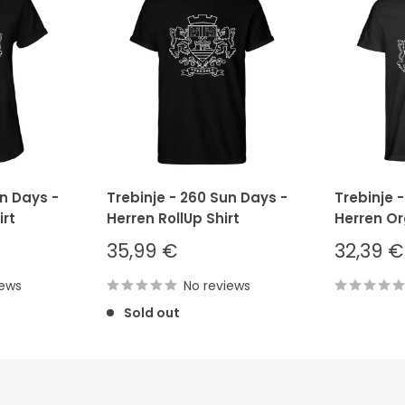
un Days -
Trebinje - 260 Sun Days -
Trebinje 
rt
Herren RollUp Shirt
Herren Or
Sale
Sale
35,99 €
32,39 €
price
price
iews
No reviews
Sold out