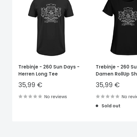
Trebinje - 260 Sun Days -
Trebinje - 260 S
Herren Long Tee
Damen RollUp Shi
Sale
Sale
35,99 €
35,99 €
price
price
No reviews
No rev
Sold out