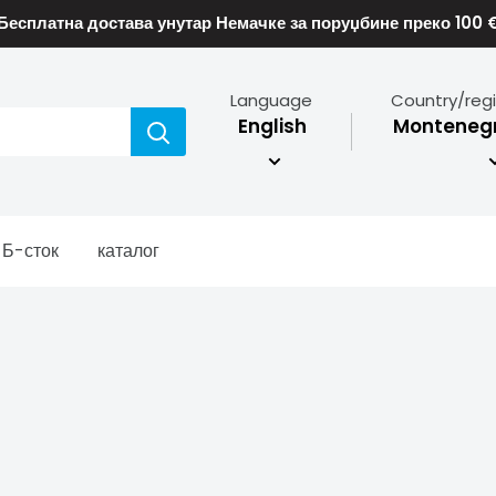
Бесплатна достава унутар Немачке за поруџбине преко 100 
Language
Country/reg
English
Montenegr
Б-сток
каталог