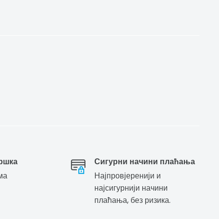
ршка
Сигурни начини плаћања
ма
Најпровјеренији и
најсигурнији начини
плаћања, без ризика.