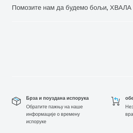
Помозите нам да будемо бољи, ХВАЛА
Брза и поуздана испорука
об
Обратите пажњу на наше
Нез
информације о времену
вр
испоруке