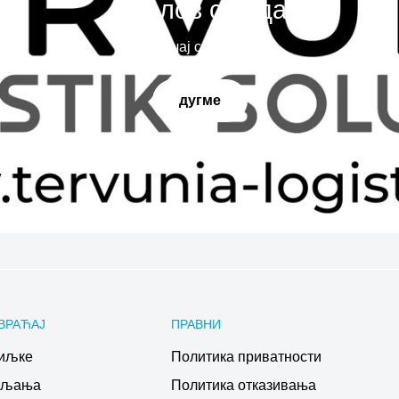
Наслов слајда
Испричај своју причу
дугме
ВРАЋАЈ
ПРАВНИ
иљке
Политика приватности
ављања
Политика отказивања