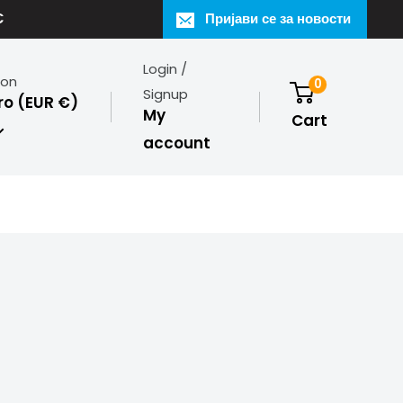
€
Пријави се за новости
Login /
ion
0
Signup
o (EUR €)
My
Cart
account