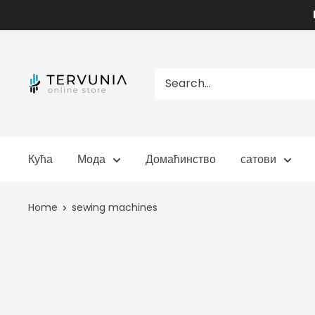
Skip
to
content
TERVUNIA
online
Stores
Кућа
Мода
Домаћинство
сатови
Home
sewing machines