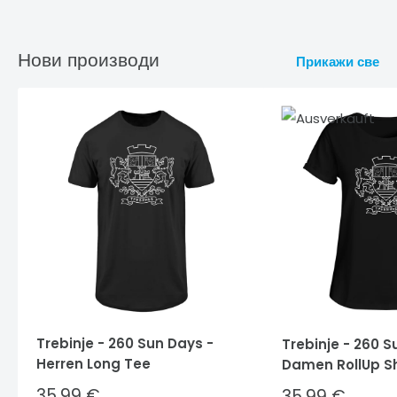
Нови производи
Прикажи све
Trebinje - 260 Sun Days -
Trebinje - 260 S
Herren Long Tee
Damen RollUp Sh
Sale
35,99 €
Sale
35,99 €