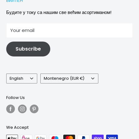
БИЛТЕН
Images & references
Политика отказивања
Услови
Будите у току са нашим све већим асортиманом!
отисак
Your email
Информације о електричној и електронској опреми
Subscribe
Language
Country/region
English
Montenegro (EUR €)
Follow Us
We Accept