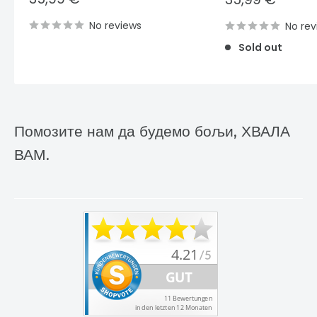
price
price
No reviews
No rev
Sold out
Помозите нам да будемо бољи, ХВАЛА
ВАМ.