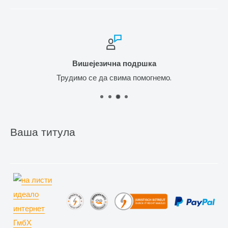
Вишејезична подршка
Трудимо се да свима помогнемо.
Ваша титула