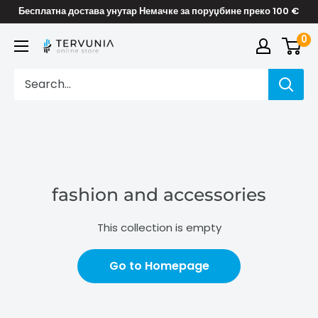
Skip
Бесплатна достава унутар Немачке за поруџбине преко 100 €
to
0
TERVUNIA
content
online
Stores
fashion and accessories
This collection is empty
Go to Homepage