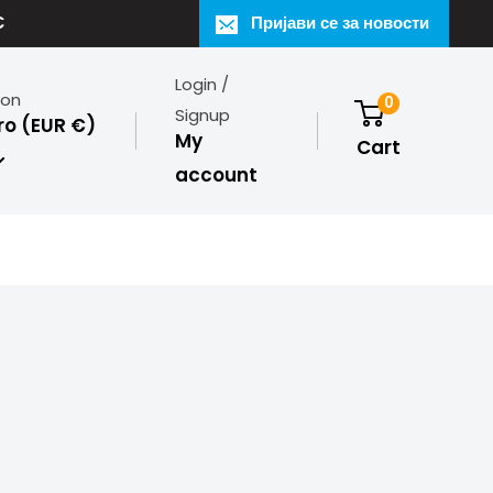
€
Пријави се за новости
Login /
ion
0
Signup
o (EUR €)
My
Cart
account