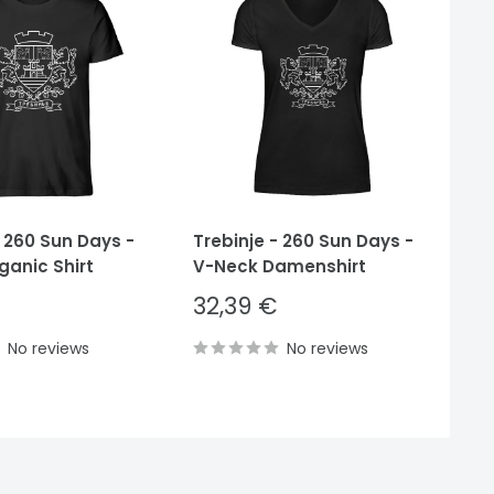
- 260 Sun Days -
Trebinje - 260 Sun Days -
Tr
ganic Shirt
V-Neck Damenshirt
He
Sale
S
32,39 €
3
price
p
No reviews
No reviews