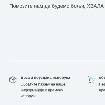
Помозите нам да будемо бољи, ХВАЛА
Брза и поуздана испорука
об
Обратите пажњу на наше
Нез
информације о времену
вр
испоруке