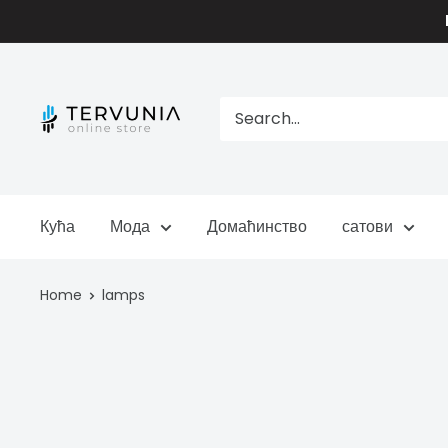
Skip
to
content
TERVUNIA
online
Stores
Кућа
Мода
Домаћинство
сатови
Home
lamps