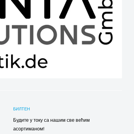
БИЛТЕН
Будите у току са нашим све већим
асортиманом!