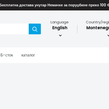
Бесплатна достава унутар Немачке за поруџбине преко 100 
Language
Country/reg
English
Montenegr
Б-сток
каталог