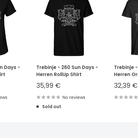
un Days -
Trebinje - 260 Sun Days -
Trebinje 
rt
Herren RollUp Shirt
Herren Or
Sale
Sale
35,99 €
32,39 €
price
price
iews
No reviews
Sold out