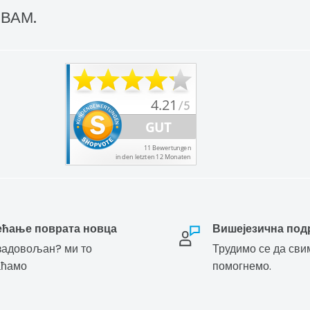
 ВАМ.
ећање поврата новца
Вишејезична под
адовољан? ми то
Трудимо се да сви
аћамо
помогнемо.