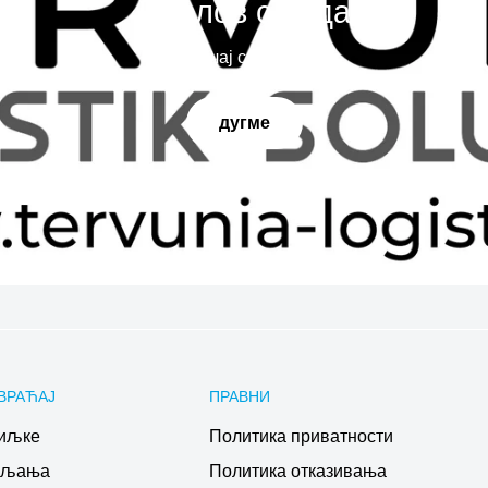
Наслов слајда
Испричај своју причу
дугме
ВРАЋАЈ
ПРАВНИ
иљке
Политика приватности
ављања
Политика отказивања