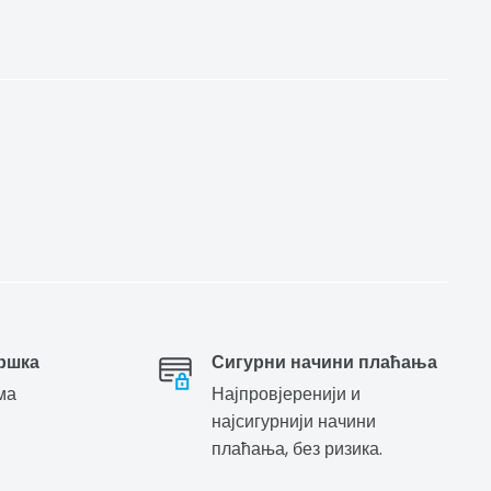
ршка
Сигурни начини плаћања
ма
Најпровјеренији и
најсигурнији начини
плаћања, без ризика.