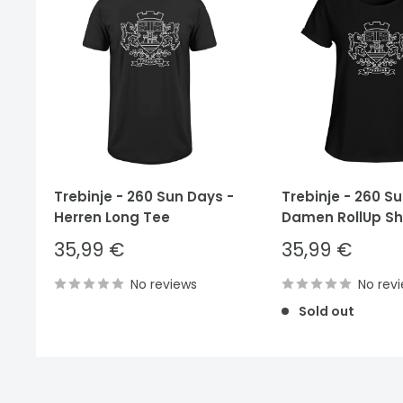
Trebinje - 260 Sun Days -
Trebinje - 260 S
Herren Long Tee
Damen RollUp Shi
Sale
Sale
35,99 €
35,99 €
price
price
No reviews
No rev
Sold out