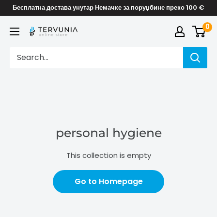
Skip
Бесплатна достава унутар Немачке за поруџбине преко 100 €
to
0
TERVUNIA
content
online
Stores
personal hygiene
This collection is empty
Go to Homepage