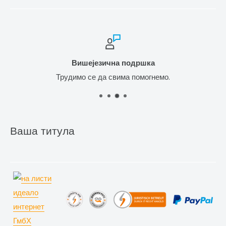
Вишејезична подршка
Трудимо се да свима помогнемо.
Ваша титула