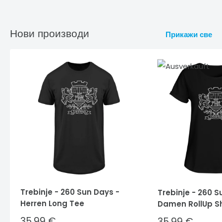
Нови производи
Прикажи све
Trebinje - 260 Sun Days -
Trebinje - 260 S
Herren Long Tee
Damen RollUp Sh
Sale
35,99 €
Sale
35,99 €