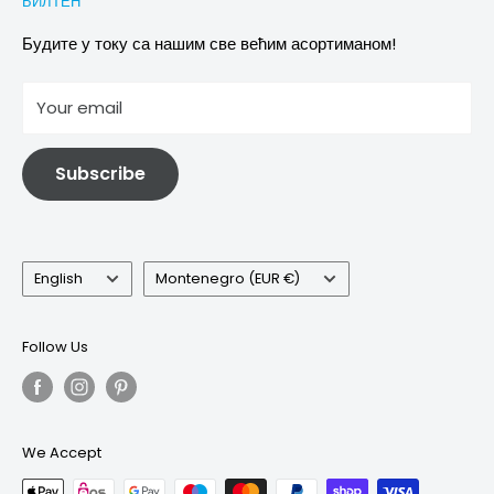
БИЛТЕН
Images & references
Политика отказивања
Услови
Будите у току са нашим све већим асортиманом!
отисак
Your email
Информације о електричној и електронској опреми
Subscribe
Language
Country/region
English
Montenegro (EUR €)
Follow Us
We Accept