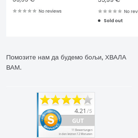
price
price
No reviews
No rev
Sold out
Помозите нам да будемо бољи, ХВАЛА
ВАМ.