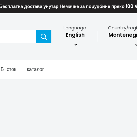
Бесплатна достава унутар Немачке за поруџбине преко 100 
Language
Country/reg
English
Montenegr
Б-сток
каталог