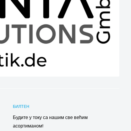
БИЛТЕН
Будите у току са нашим све већим
асортиманом!