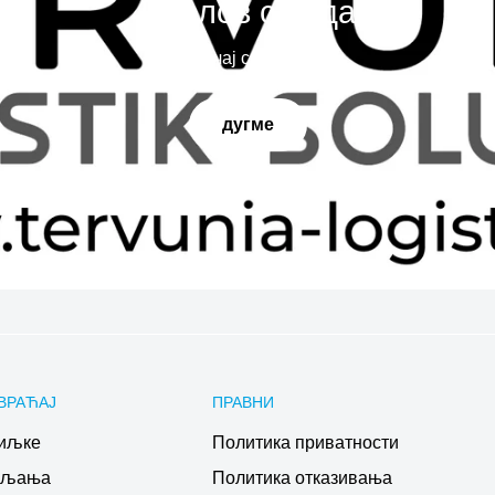
Наслов слајда
Испричај своју причу
дугме
ВРАЋАЈ
ПРАВНИ
иљке
Политика приватности
ављања
Политика отказивања