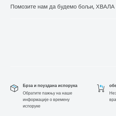
Помозите нам да будемо бољи, ХВАЛА
Брза и поуздана испорука
об
Обратите пажњу на наше
Нез
информације о времену
вр
испоруке