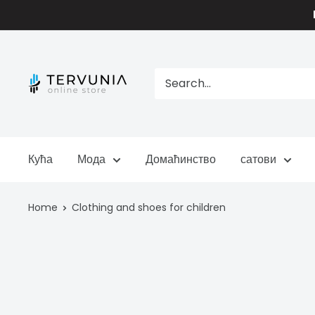
Skip
to
content
TERVUNIA
online
Stores
Кућа
Мода
Домаћинство
сатови
Home
Clothing and shoes for children