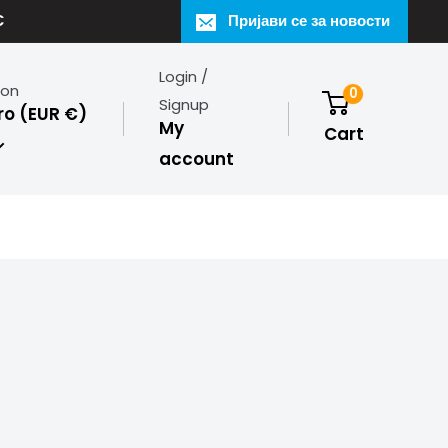
€
Пријави се за новости
Login /
ion
0
Signup
o (EUR €)
My
Cart
account