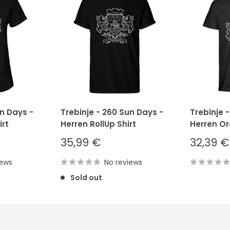
un Days -
Trebinje - 260 Sun Days -
Trebinje 
rt
Herren RollUp Shirt
Herren Or
Sale
Sale
35,99 €
32,39 €
price
price
iews
No reviews
Sold out