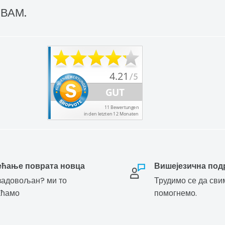
 ВАМ.
ећање поврата новца
Вишејезична под
адовољан? ми то
Трудимо се да сви
аћамо
помогнемо.