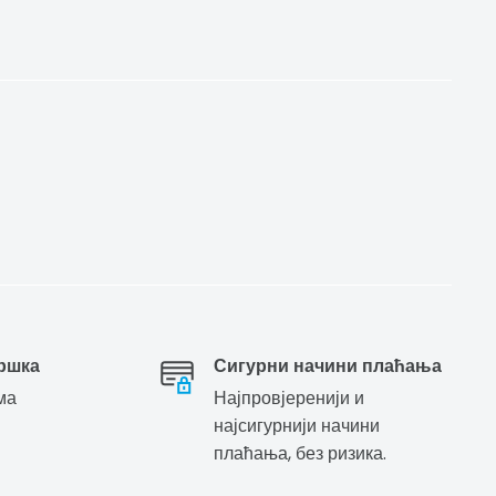
ршка
Сигурни начини плаћања
ма
Најпровјеренији и
најсигурнији начини
плаћања, без ризика.