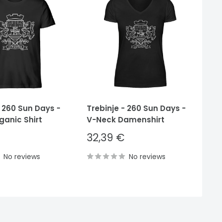
- 260 Sun Days -
Trebinje - 260 Sun Days -
Tr
ganic Shirt
V-Neck Damenshirt
He
Sale
S
32,39 €
3
price
p
No reviews
No reviews