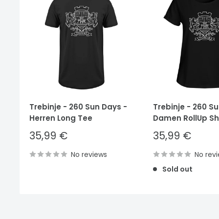
Trebinje - 260 Sun Days -
Trebinje - 260 S
Herren Long Tee
Damen RollUp Shi
Sale
Sale
35,99 €
35,99 €
price
price
No reviews
No rev
Sold out