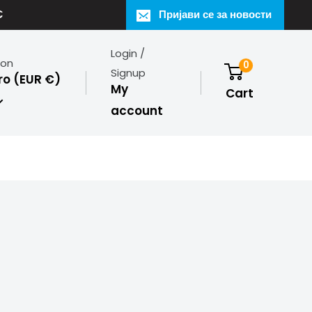
€
Пријави се за новости
Login /
ion
0
Signup
o (EUR €)
My
Cart
account