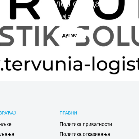
Наслов слајда
Испричај своју причу
дугме
ВРАЋАЈ
ПРАВНИ
иљке
Политика приватности
ављања
Политика отказивања