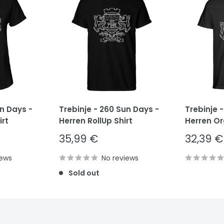
un Days -
Trebinje - 260 Sun Days -
Trebinje 
rt
Herren RollUp Shirt
Herren Or
Sale
Sale
35,99 €
32,39 €
price
price
iews
No reviews
Sold out