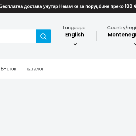
Бесплатна достава унутар Немачке за поруџбине преко 100 
Language
Country/reg
English
Montenegr
Б-сток
каталог