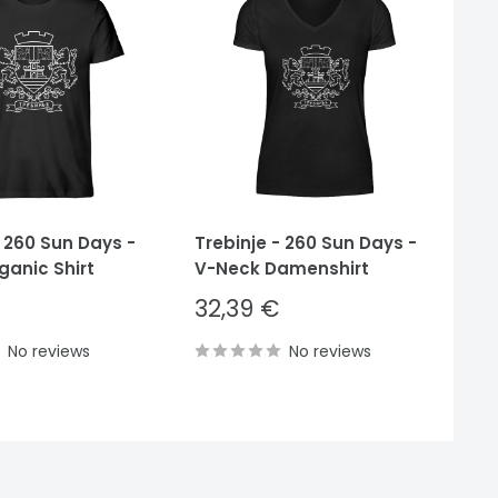
- 260 Sun Days -
Trebinje - 260 Sun Days -
Tr
ganic Shirt
V-Neck Damenshirt
He
Sale
S
32,39 €
3
price
p
No reviews
No reviews