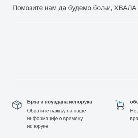
Помозите нам да будемо бољи, ХВАЛА
Брза и поуздана испорука
об
Обратите пажњу на наше
Нез
информације о времену
вр
испоруке