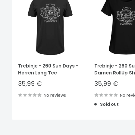
Trebinje - 260 Sun Days -
Trebinje - 260 S
Herren Long Tee
Damen RollUp Shi
Sale
Sale
35,99 €
35,99 €
price
price
No reviews
No rev
Sold out