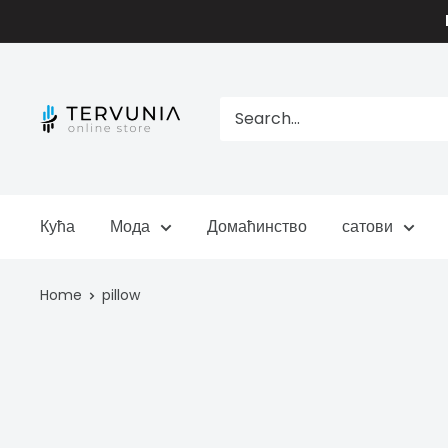
Skip
to
content
TERVUNIA
online
Stores
Кућа
Мода
Домаћинство
сатови
Home
pillow