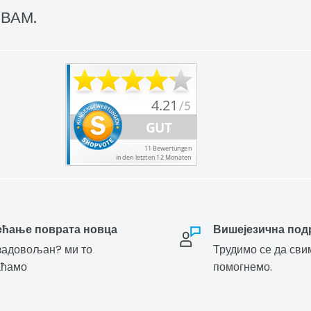
 ВАМ.
ећање поврата новца
Вишејезична под
адовољан? ми то
Трудимо се да сви
аћамо
помогнемо.