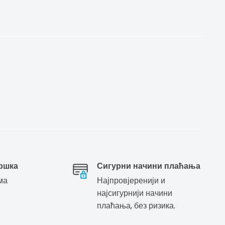
ршка
Сигурни начини плаћања
ма
Најпровјеренији и
најсигурнији начини
плаћања, без ризика.