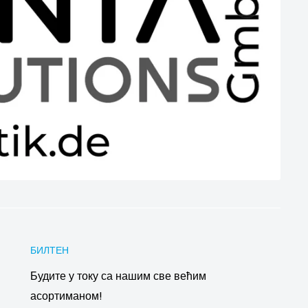
БИЛТЕН
Будите у току са нашим све већим
асортиманом!