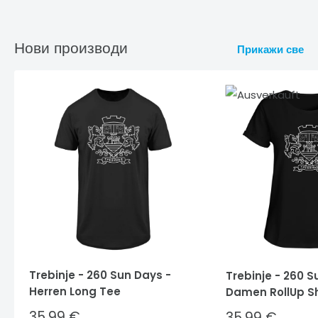
Нови производи
Прикажи све
Trebinje - 260 Sun Days -
Trebinje - 260 S
Herren Long Tee
Damen RollUp Sh
Sale
35,99 €
Sale
35,99 €