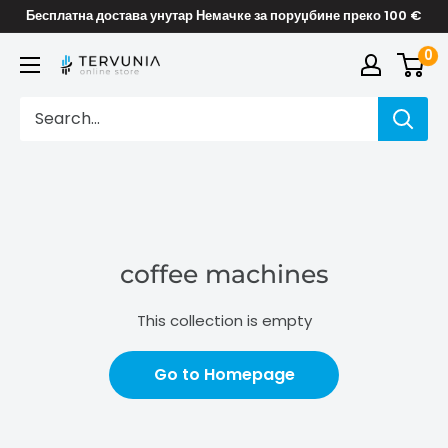
Skip
Бесплатна достава унутар Немачке за поруџбине преко 100 €
to
0
TERVUNIA
content
online
Stores
coffee machines
This collection is empty
Go to Homepage