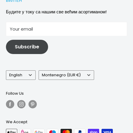
БИЛТЕН
Images & references
Политика отказивања
Услови
Будите у току са нашим све већим асортиманом!
отисак
Your email
Информације о електричној и електронској опреми
Subscribe
Language
Country/region
English
Montenegro (EUR €)
Follow Us
We Accept