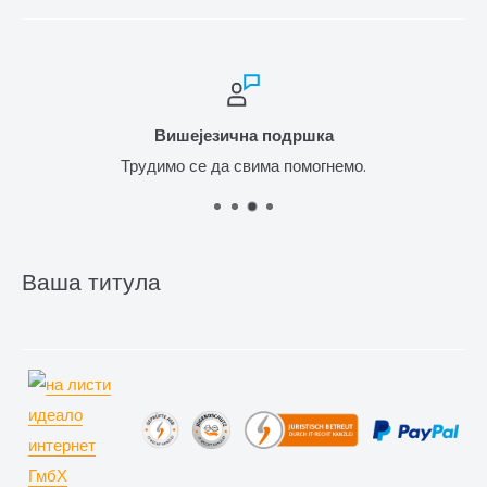
Вишејезична подршка
Трудимо се да свима помогнемо.
Ваша титула