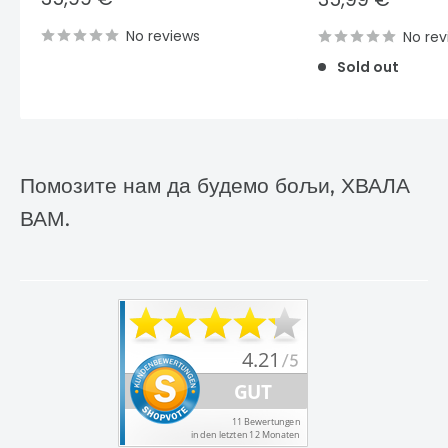
price
price
No reviews
No rev
Sold out
Помозите нам да будемо бољи, ХВАЛА
ВАМ.