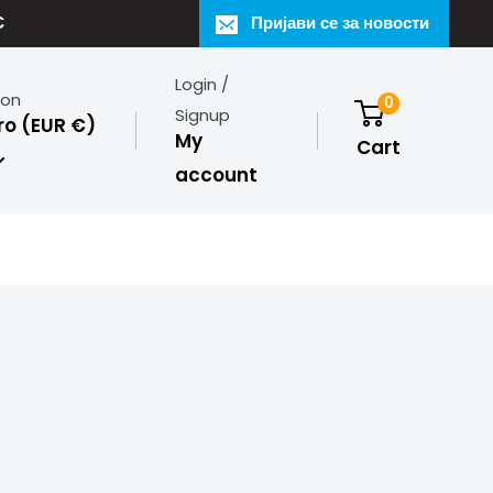
€
Пријави се за новости
Login /
ion
0
Signup
o (EUR €)
My
Cart
account