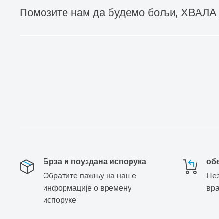
Помозите нам да будемо бољи, ХВАЛА
Брза и поуздана испорука
об
Обратите пажњу на наше
Нез
информације о времену
вр
испоруке