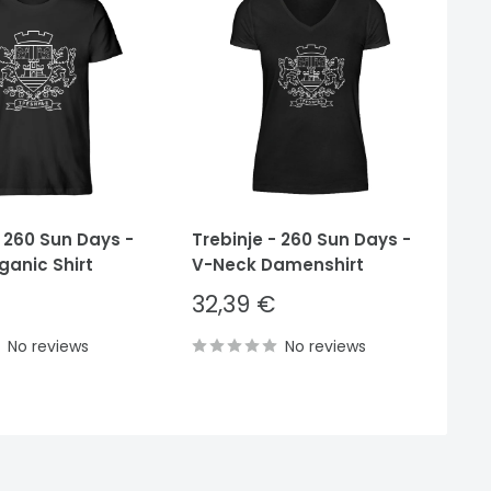
- 260 Sun Days -
Trebinje - 260 Sun Days -
Tr
ganic Shirt
V-Neck Damenshirt
He
Sale
S
32,39 €
3
price
p
No reviews
No reviews