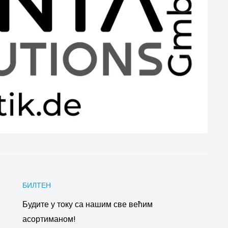
БИЛТЕН
Будите у току са нашим све већим
асортиманом!