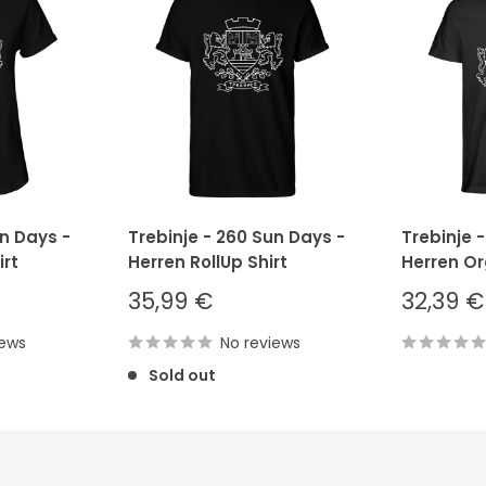
un Days -
Trebinje - 260 Sun Days -
Trebinje 
rt
Herren RollUp Shirt
Herren Or
Sale
Sale
35,99 €
32,39 €
price
price
iews
No reviews
Sold out