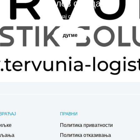
Наслов слајда
Испричај своју причу
дугме
ВРАЋАЈ
ПРАВНИ
иљке
Политика приватности
ављања
Политика отказивања