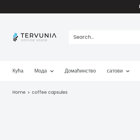
Skip
to
content
TERVUNIA
online
Stores
Кућа
Мода
Домаћинство
сатови
Home
coffee capsules