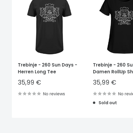
Trebinje - 260 Sun Days -
Trebinje - 260 S
Herren Long Tee
Damen RollUp Shi
Sale
Sale
35,99 €
35,99 €
price
price
No reviews
No rev
Sold out