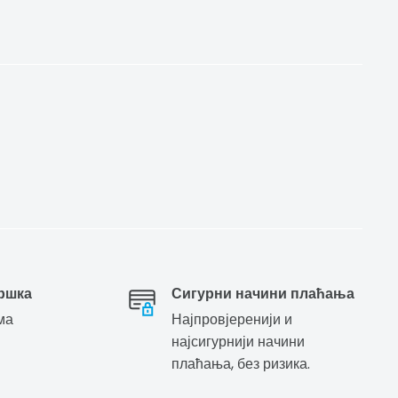
ршка
Сигурни начини плаћања
ма
Најпровјеренији и
најсигурнији начини
плаћања, без ризика.