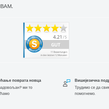
 ВАМ.
ећање поврата новца
Вишејезична под
адовољан? ми то
Трудимо се да сви
аћамо
помогнемо.