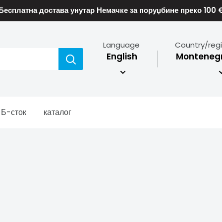
Бесплатна достава унутар Немачке за поруџбине преко 100 
Language
Country/reg
English
Montenegr
Б-сток
каталог