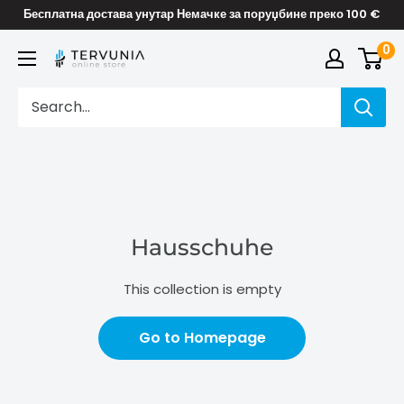
Skip
Бесплатна достава унутар Немачке за поруџбине преко 100 €
to
0
TERVUNIA
content
online
Stores
Hausschuhe
This collection is empty
Go to Homepage