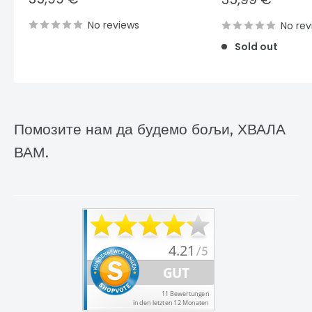
price
price
No reviews
No rev
Sold out
Помозите нам да будемо бољи, ХВАЛА
ВАМ.