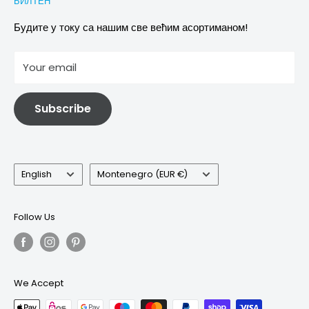
БИЛТЕН
Images & references
Политика отказивања
Услови
Будите у току са нашим све већим асортиманом!
отисак
Your email
Информације о електричној и електронској опреми
Subscribe
Language
Country/region
English
Montenegro (EUR €)
Follow Us
We Accept