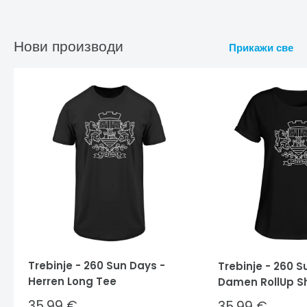
Нови производи
Прикажи све
Trebinje - 260 Sun Days -
Trebinje - 260 S
Herren Long Tee
Damen RollUp Sh
Sale
35,99 €
Sale
35,99 €