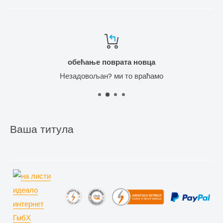
обећање поврата новца
Незадовољан? ми то враћамо
Ваша титула