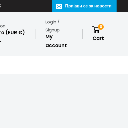
€
Пријави се за новости
Login /
ion
0
Signup
o (EUR €)
My
Cart
account