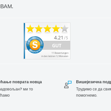
 ВАМ.
ећање поврата новца
Вишејезична под
адовољан? ми то
Трудимо се да сви
аћамо
помогнемо.