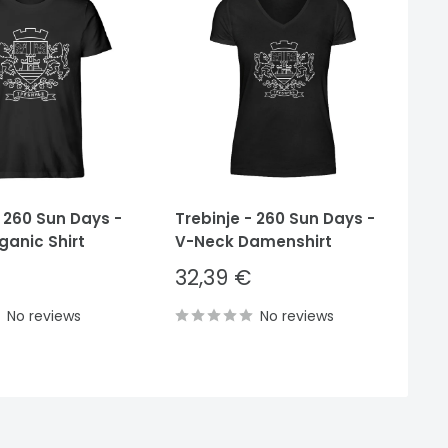
- 260 Sun Days -
Trebinje - 260 Sun Days -
Tr
ganic Shirt
V-Neck Damenshirt
He
Sale
S
32,39 €
3
price
p
No reviews
No reviews