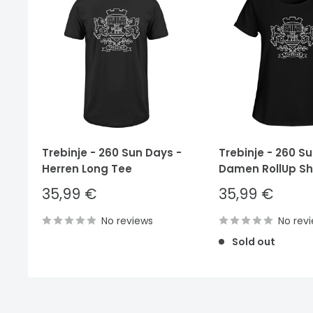
Trebinje - 260 Sun Days -
Trebinje - 260 S
Herren Long Tee
Damen RollUp Shi
Sale
Sale
35,99 €
35,99 €
price
price
No reviews
No rev
Sold out