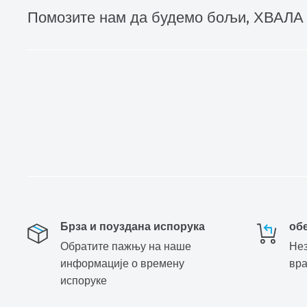
Помозите нам да будемо бољи, ХВАЛА
Брза и поуздана испорука
об
Обратите пажњу на наше
Нез
информације о времену
вр
испоруке