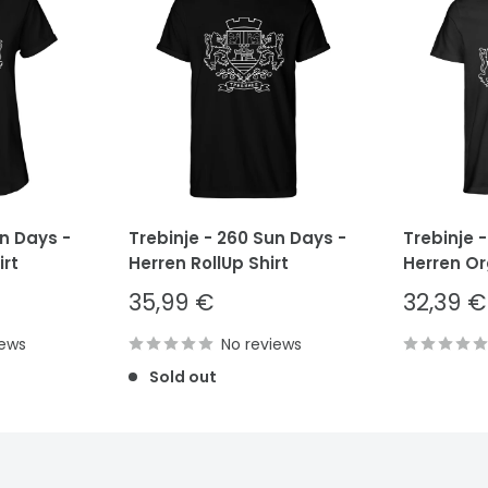
un Days -
Trebinje - 260 Sun Days -
Trebinje 
rt
Herren RollUp Shirt
Herren Or
Sale
Sale
35,99 €
32,39 €
price
price
iews
No reviews
Sold out