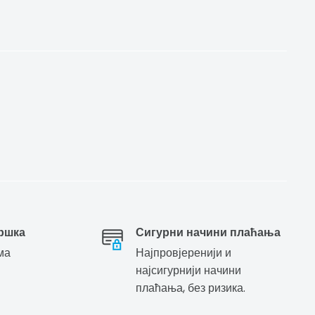
ршка
Сигурни начини плаћања
ма
Најпровјеренији и
најсигурнији начини
плаћања, без ризика.