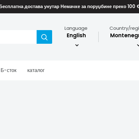
Бесплатна достава унутар Немачке за поруџбине преко 100 
Language
Country/reg
English
Montenegr
Б-сток
каталог