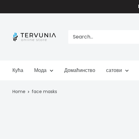
Skip
to
content
TERVUNIA
online
Stores
Кућа
Мода
Домаћинство
сатови
Home
face masks