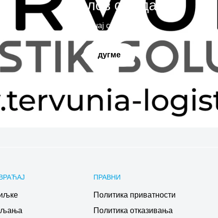
Наслов слајда
Испричај своју причу
дугме
ВРАЋАЈ
ПРАВНИ
иљке
Политика приватности
ављања
Политика отказивања