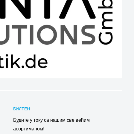
БИЛТЕН
Будите у току са нашим све већим
асортиманом!