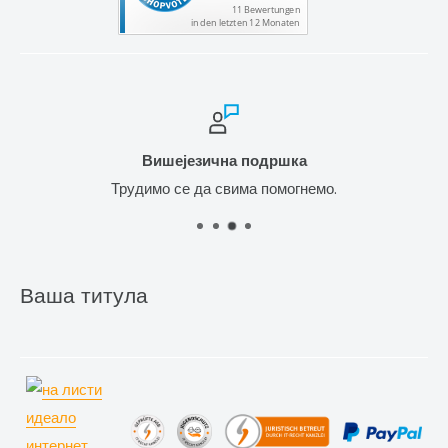
Вишејезична подршка
Трудимо се да свима помогнемо.
Ваша титула