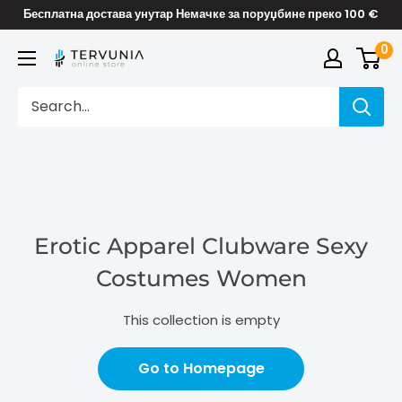
Skip
Бесплатна достава унутар Немачке за поруџбине преко 100 €
to
0
TERVUNIA
content
online
Stores
Erotic Apparel Clubware Sexy
Costumes Women
This collection is empty
Go to Homepage