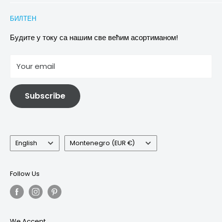
Conditions of Participation
Захтеви за повраћај и замену
Политика приватности
БИЛТЕН
Images & references
Политика отказивања
Услови
Будите у току са нашим све већим асортиманом!
отисак
Your email
Информације о електричној и електронској опреми
Subscribe
Language
Country/region
English
Montenegro (EUR €)
Follow Us
We Accept