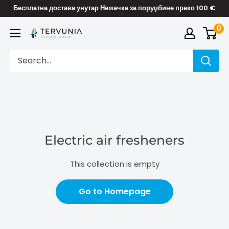
Skip
Бесплатна достава унутар Немачке за поруџбине преко 100 €
to
0
TERVUNIA
content
online
Stores
Electric air fresheners
This collection is empty
Go to Homepage