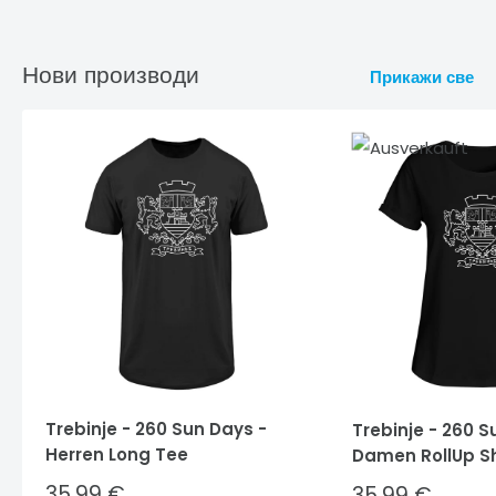
Нови производи
Прикажи све
Trebinje - 260 Sun Days -
Trebinje - 260 S
Herren Long Tee
Damen RollUp Sh
Sale
35,99 €
Sale
35,99 €