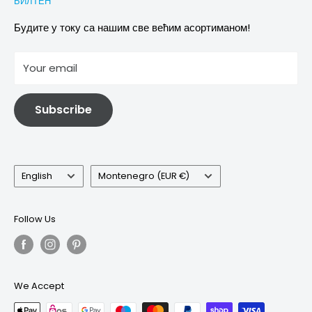
БИЛТЕН
Images & references
Политика отказивања
Услови
Будите у току са нашим све већим асортиманом!
отисак
Your email
Информације о електричној и електронској опреми
Subscribe
Language
Country/region
English
Montenegro (EUR €)
Follow Us
We Accept