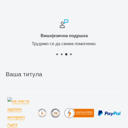
Вишејезична подршка
Трудимо се да свима помогнемо.
Ваша титула