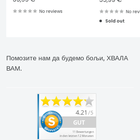
price
price
No reviews
No rev
Sold out
Помозите нам да будемо бољи, ХВАЛА
ВАМ.