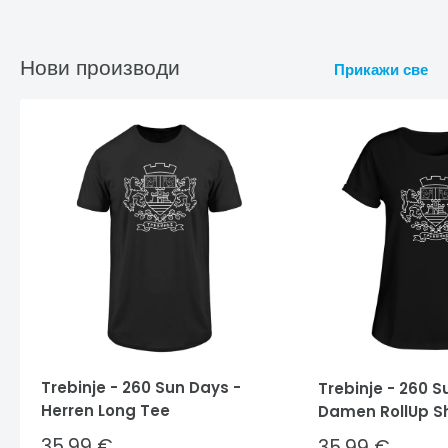
Нови производи
Прикажи све
Trebinje - 260 Sun Days -
Trebinje - 260 S
Herren Long Tee
Damen RollUp Sh
Sale
35,99 €
Sale
35,99 €