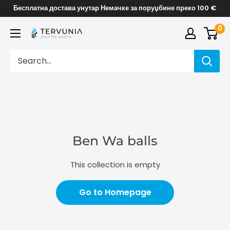
Skip
Бесплатна достава унутар Немачке за поруџбине преко 100 €
to
0
TERVUNIA
content
online
Stores
Ben Wa balls
This collection is empty
Go to Homepage