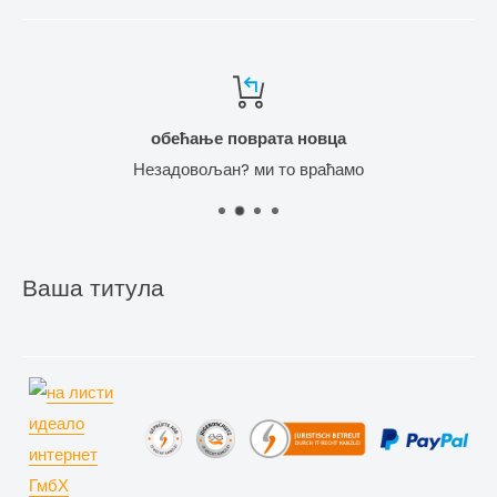
обећање поврата новца
Незадовољан? ми то враћамо
Ваша титула