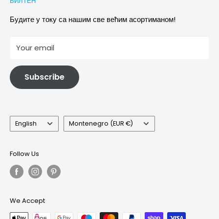
БИЛТЕН
Images & references
Политика отказивања
Услови
Будите у току са нашим све већим асортиманом!
отисак
Your email
Информације о електричној и електронској опреми
Subscribe
Language
Country/region
English
Montenegro (EUR €)
Follow Us
We Accept