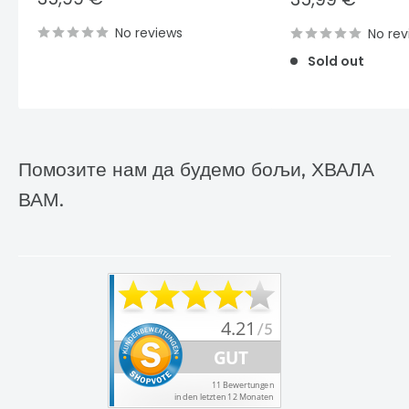
price
price
No reviews
No rev
Sold out
Помозите нам да будемо бољи, ХВАЛА
ВАМ.