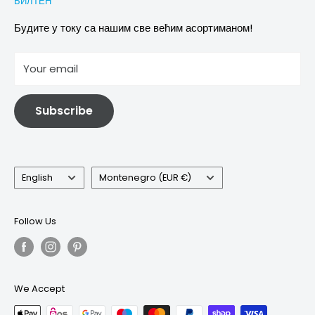
БИЛТЕН
Images & references
Политика отказивања
Услови
Будите у току са нашим све већим асортиманом!
отисак
Your email
Информације о електричној и електронској опреми
Subscribe
Language
Country/region
English
Montenegro (EUR €)
Follow Us
We Accept