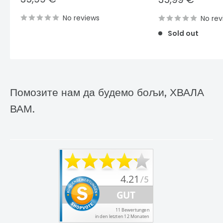
price
price
No reviews
No rev
Sold out
Помозите нам да будемо бољи, ХВАЛА
ВАМ.