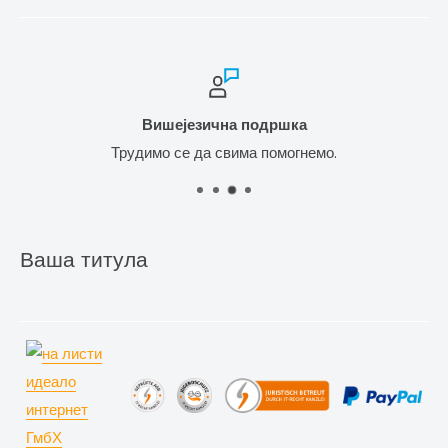
Вишејезична подршка
Трудимо се да свима помогнемо.
Ваша титула