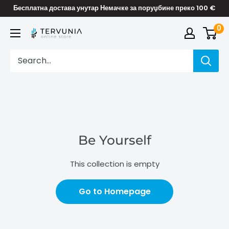
Skip
Бесплатна достава унутар Немачке за поруџбине преко 100 €
to
0
TERVUNIA
content
online
Stores
Be Yourself
This collection is empty
Go to Homepage