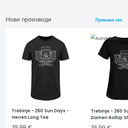
Нови производи
Прикажи све
Trebinje - 260 Sun Days -
Trebinje - 260 S
Herren Long Tee
Damen RollUp Sh
Sale
35,99 €
Sale
35,99 €