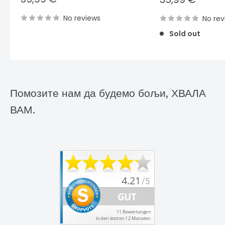
price
price
No reviews
No rev
Sold out
Помозите нам да будемо бољи, ХВАЛА
ВАМ.