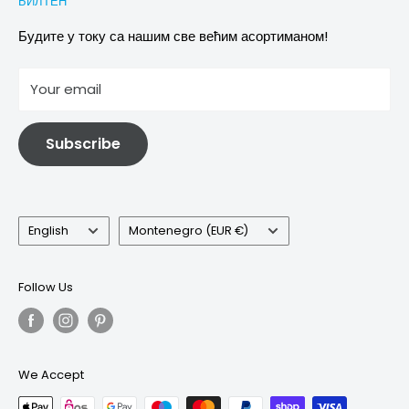
БИЛТЕН
Images & references
Политика отказивања
Услови
Будите у току са нашим све већим асортиманом!
отисак
Your email
Информације о електричној и електронској опреми
Subscribe
Language
Country/region
English
Montenegro (EUR €)
Follow Us
We Accept