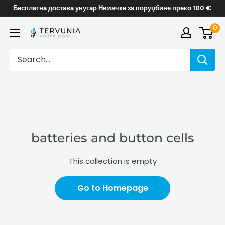
Skip
Бесплатна достава унутар Немачке за поруџбине преко 100 €
to
0
TERVUNIA
content
online
Stores
batteries and button cells
This collection is empty
Go to Homepage