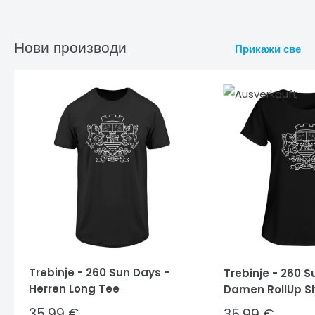
Нови производи
Прикажи све
Trebinje - 260 Sun Days -
Trebinje - 260 S
Herren Long Tee
Damen RollUp Sh
Sale
35,99 €
Sale
35,99 €