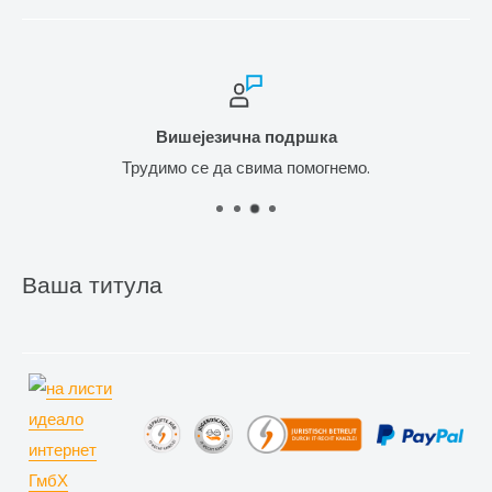
Вишејезична подршка
Трудимо се да свима помогнемо.
Ваша титула