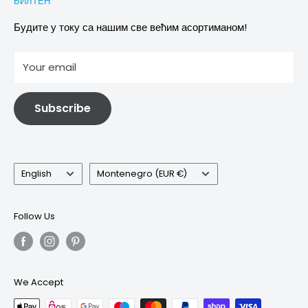
БИЛТЕН
Images & references
Политика отказивања
Услови
Будите у току са нашим све већим асортиманом!
отисак
Your email
Информације о електричној и електронској опреми
Subscribe
Language
Country/region
English
Montenegro (EUR €)
Follow Us
We Accept