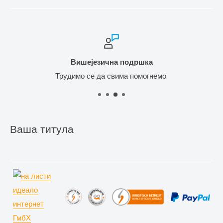
Вишејезична подршка
Трудимо се да свима помогнемо.
Ваша титула