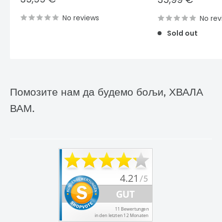
price
price
No reviews
No rev
Sold out
Помозите нам да будемо бољи, ХВАЛА
ВАМ.