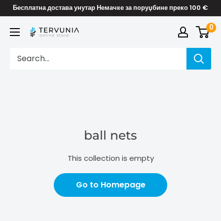
Skip
Бесплатна достава унутар Немачке за поруџбине преко 100 €
to
0
TERVUNIA
content
online
Stores
ball nets
This collection is empty
Go to Homepage