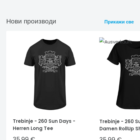
Нови производи
Прикажи све
Trebinje - 260 Sun Days -
Trebinje - 260 S
Herren Long Tee
Damen RollUp Sh
Sale
35,99 €
Sale
35,99 €