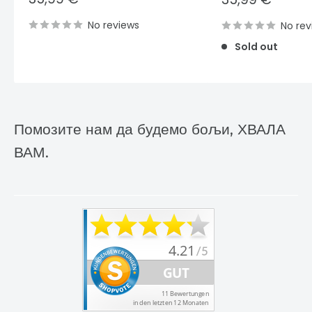
price
price
No reviews
No rev
Sold out
Помозите нам да будемо бољи, ХВАЛА
ВАМ.