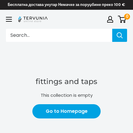
Skip
Бесплатна достава унутар Немачке за поруџбине преко 100 €
to
0
TERVUNIA
content
online
Stores
fittings and taps
This collection is empty
Go to Homepage