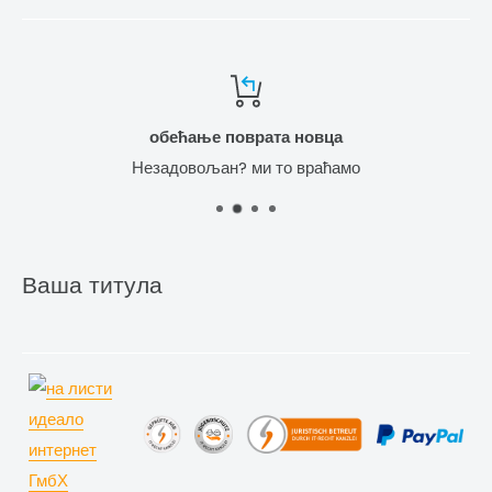
обећање поврата новца
Незадовољан? ми то враћамо
Ваша титула