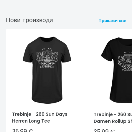
Нови производи
Прикажи све
Trebinje - 260 Sun Days -
Trebinje - 260 S
Herren Long Tee
Damen RollUp Sh
Sale
35,99 €
Sale
35,99 €