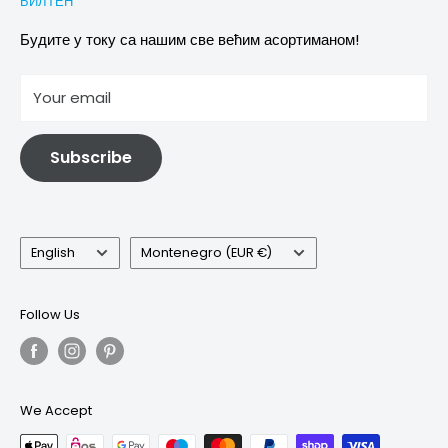
БИЛТЕН
Images & references
Политика отказивања
Услови
Будите у току са нашим све већим асортиманом!
отисак
Your email
Информације о електричној и електронској опреми
Subscribe
Language
Country/region
English
Montenegro (EUR €)
Follow Us
We Accept